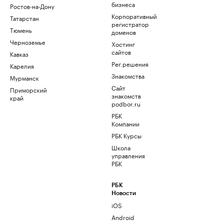
бизнеса
Ростов-на-Дону
Корпоративный
Татарстан
регистратор
Тюмень
доменов
Черноземье
Хостинг
сайтов
Кавказ
Рег.решения
Карелия
Знакомства
Мурманск
Сайт
Приморский
знакомств
край
podbor.ru
РБК
Компании
РБК Курсы
Школа
управления
РБК
РБК
Новости
iOS
Android