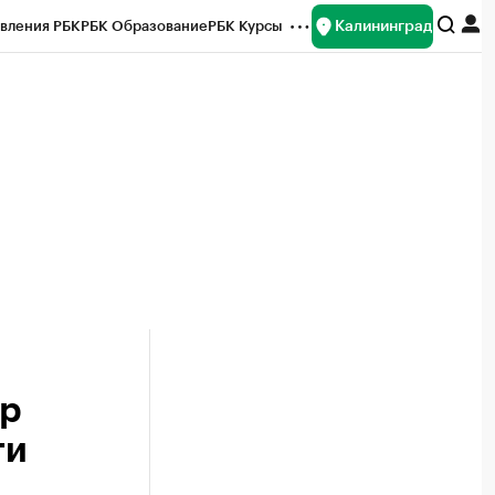
Калининград
вления РБК
РБК Образование
РБК Курсы
рейтинги
Франшизы
Газета
ок наличной валюты
ор
ти