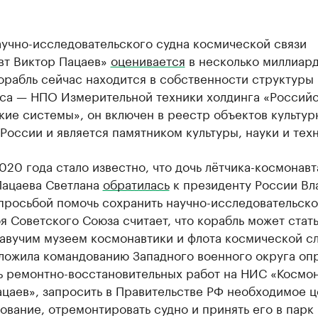
аучно-исследовательского судна космической связи
вт Виктор Пацаев»
оценивается
в несколько миллиар
орабль сейчас находится в собственности структуры
са — НПО Измерительной техники холдинга «Россий
ие системы», он включен в реестр объектов культур
России и является памятником культуры, науки и тех
20 года стало известно, что дочь лётчика-космонавт
Пацаева Светлана
обратилась
к президенту России Вл
просьбой помочь сохранить научно-исследовательско
я Советского Союза считает, что корабль может стат
лавучим музеем космонавтики и флота космической с
ложила командованию Западного военного округа оп
ь ремонтно-восстановительных работ на НИС «Космо
цаев», запросить в Правительстве РФ необходимое 
вание, отремонтировать судно и принять его в парк