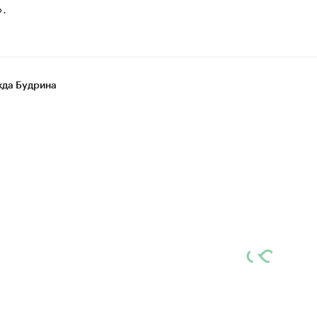
.
да Будрина