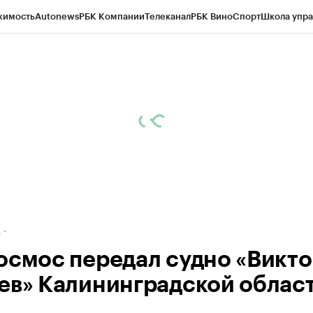
жимость
Autonews
РБК Компании
Телеканал
РБК Вино
Спорт
Школа упра
ипто
РБК Бизнес-среда
Дискуссионный клуб
Исследования
Кредитные 
рагентов
Политика
Экономика
Бизнес
Технологии и медиа
Финансы
Рын
д
осмос передал судно «Викт
ев» Калининградской облас