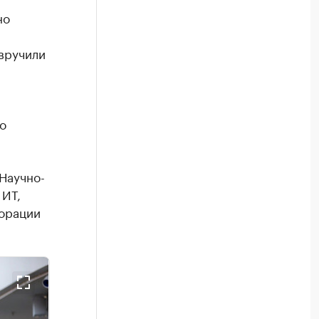
но
вручили
о
Научно-
 ИТ,
порации