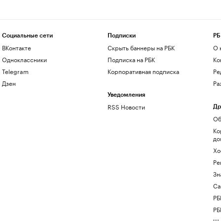
Социальные сети
Подписки
РБ
ВКонтакте
Скрыть баннеры на РБК
О 
Одноклассники
Подписка на РБК
Ко
Telegram
Корпоративная подписка
Ре
Дзен
Ра
Уведомления
RSS Новости
Др
Об
Ко
до
Хо
Ре
Зн
Са
РБ
РБ
Шк