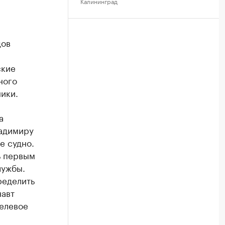
Калининград
дов
ские
ного
ники.
а
адимиру
е судно.
ь первым
лужбы.
ределить
навт
целевое