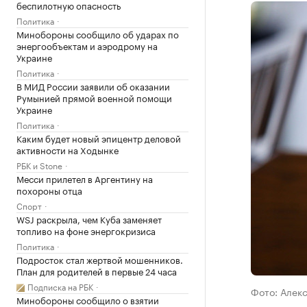
беспилотную опасность
Политика
Минобороны сообщило об ударах по
энергообъектам и аэродрому на
Украине
Политика
В МИД России заявили об оказании
Румынией прямой военной помощи
Украине
Политика
Каким будет новый эпицентр деловой
активности на Ходынке
РБК и Stone
Месси прилетел в Аргентину на
похороны отца
Спорт
WSJ раскрыла, чем Куба заменяет
топливо на фоне энергокризиса
Политика
Подросток стал жертвой мошенников.
План для родителей в первые 24 часа
Подписка на РБК
Фото: Алек
Минобороны сообщило о взятии