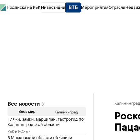
Подписка на РБК
Инвестиции
Мероприятия
Отрасли
Недви
РБК Life
Тренды
Визионеры
Национальные проекты
Город
Стиль
Кр
Спецпроекты СПб
Конференции СПб
Спецпроекты
Проверка конт
Калинингра
Все новости
Калининград
Весь мир
Роск
Пляжи, замки, марципан: гастрогид по
Калининградской области
Паца
РБК и РСХБ
В Московской области объявили