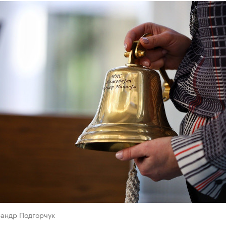
сандр Подгорчук