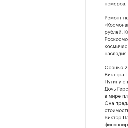
номеров.
Ремонт н
«Космона
рублей. К
Роскосмо
космическ
наследия 
Осенью 20
Виктора 
Путину с 
Дочь Геро
в мире п
Она пред
стоимост
Виктор Па
финансиро