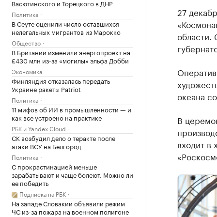
Васютинского и Торецкого в ДНР
27 декаб
Политика
«Космона
В Сеуте оценили число оставшихся
нелегальных мигрантов из Марокко
области. 
Общество
губернато
В Британии изменили энергопроект на
£430 млн из-за «могилы» эльфа Добби
Оператив
Экономика
Финляндия отказалась передать
художест
Украине ракеты Patriot
океана с
Политика
11 мифов об ИИ в промышленности — и
как все устроено на практике
В церемо
РБК и Yandex Cloud
производ
СК возбудил дело о теракте после
входит в
атаки ВСУ на Белгород
«Роскосм
Политика
С прокрастинацией меньше
зарабатывают и чаще болеют. Можно ли
ее победить
Подписка на РБК
На западе Словакии объявили режим
ЧС из-за пожара на военном полигоне