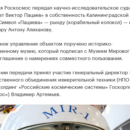
ря Роскосмос передал научно-исследовательское суд
вт Виктор Пацаев» в собственность Калининградской
Символ «Пацаева» — рынду (корабельный колокол) — 
ру Антону Алиханову.
ное управление объектом поручено историко-
венному музею, который подписал с Музеем Мировог
оглашение о намерениях совместного пользования.
нии передачи принял участие генеральный директор 
ственного объединения измерительной техники (НПО
 холдинг «Российские космические системы» Госкор
ос») Владимир Артемьев.