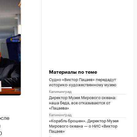
Материалы по теме
Судно «Виктор Пацаев» передадут
историко-художественному музею
Калининград
Директор Музея Мирового океана:
наша беда, все отказываются от
«Пацаева»
Калининград
осле
«Корабль брошен». Директор Музея
й
Мирового океана — о НИС «Виктор
Пацаев»
0