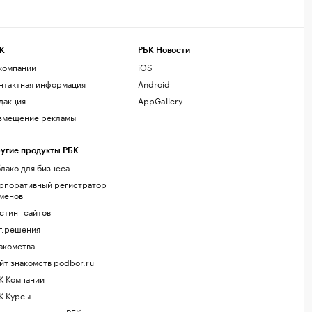
К
РБК Новости
компании
iOS
нтактная информация
Android
дакция
AppGallery
змещение рекламы
угие продукты РБК
лако для бизнеса
рпоративный регистратор
менов
стинг сайтов
г.решения
акомства
йт знакомств podbor.ru
К Компании
К Курсы
ола управления РБК