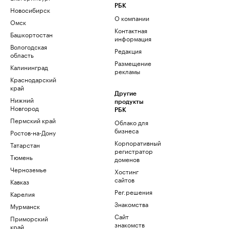
РБК
Новосибирск
О компании
Омск
Контактная
Башкортостан
информация
Вологодская
Редакция
область
Размещение
Калининград
рекламы
Краснодарский
край
Другие
Нижний
продукты
Новгород
РБК
Пермский край
Облако для
бизнеса
Ростов-на-Дону
Корпоративный
Татарстан
регистратор
Тюмень
доменов
Черноземье
Хостинг
сайтов
Кавказ
Рег.решения
Карелия
Знакомства
Мурманск
Сайт
Приморский
знакомств
край