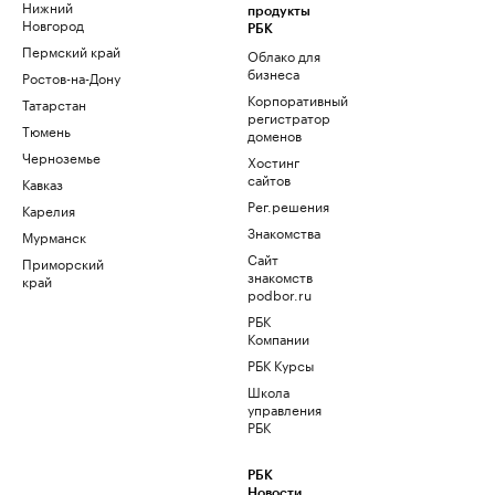
Нижний
продукты
Новгород
РБК
Пермский край
Облако для
бизнеса
Ростов-на-Дону
Корпоративный
Татарстан
регистратор
Тюмень
доменов
Черноземье
Хостинг
сайтов
Кавказ
Рег.решения
Карелия
Знакомства
Мурманск
Сайт
Приморский
знакомств
край
podbor.ru
РБК
Компании
РБК Курсы
Школа
управления
РБК
РБК
Новости