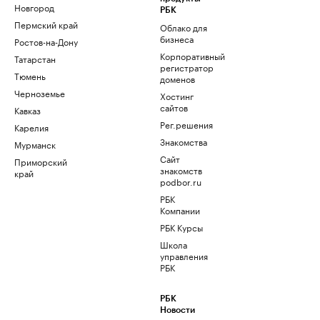
Новгород
РБК
Пермский край
Облако для
бизнеса
Ростов-на-Дону
Корпоративный
Татарстан
регистратор
Тюмень
доменов
Черноземье
Хостинг
сайтов
Кавказ
Рег.решения
Карелия
Знакомства
Мурманск
Сайт
Приморский
знакомств
край
podbor.ru
РБК
Компании
РБК Курсы
Школа
управления
РБК
РБК
Новости