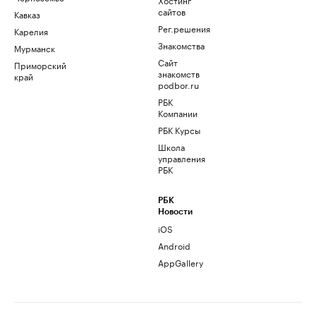
сайтов
Кавказ
Рег.решения
Карелия
Знакомства
Мурманск
Сайт
Приморский
знакомств
край
podbor.ru
РБК
Компании
РБК Курсы
Школа
управления
РБК
РБК
Новости
iOS
Android
AppGallery