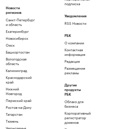
подписка
Новости
регионов
Уведомления
Санкт-Петербург
RSS Новости
и область
Екатеринбург
РБК
Новосибирск
О компании
Омск
Контактная
Башкортостан
информация
Вологодская
Редакция
область
Размещение
Калининград
рекламы
Краснодарский
край
Другие
Нижний
продукты
Новгород
РБК
Пермский край
Облако для
бизнеса
Ростов-на-Дону
Корпоративный
Татарстан
регистратор
Тюмень
доменов
Черноземье
Хостинг