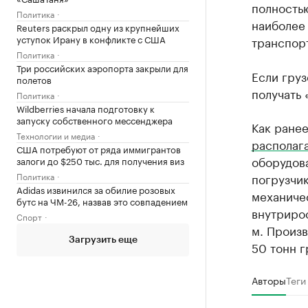
полностью
Политика
наиболее
Reuters раскрыл одну из крупнейших
уступок Ирану в конфликте с США
транспор
Политика
Три российских аэропорта закрыли для
Если груз
полетов
получать 
Политика
Wildberries начала подготовку к
запуску собственного мессенджера
Как ране
Технологии и медиа
располаг
США потребуют от ряда иммигрантов
оборудов
залоги до $250 тыс. для получения виз
Политика
погрузчи
Adidas извинился за обилие розовых
механиче
бутс на ЧМ-26, назвав это совпадением
внутриро
Спорт
м. Произ
Загрузить еще
50 тонн г
Авторы
Теги