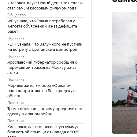
«Человек-паук: Новый день» за неделю
стал самым кассовым фильмом года
Общество
WP узнала, что Трамп потребовал у
Хегсета объяснений из-за дефицита
ракет
Политика
«ЕП» узнала, что Залужного не пустили
на встречу с британским министром
Политика
Ярославский губернатор сообщил о
перекрытии трассы на Москву из-за
атаки
Политика
Мирный житель и боец «Орлана»
ранены при атаке на Белгородскую
область
Политика
Трамп объяснил, почему предпочитает
сделку с Ираном войне
Политика
Киев раскрыл «колоссальную сумму»
бюджетной помощи от Запада с 2022
года