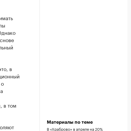
имать
пы
 Однако
основе
льный
то, в
ационный
 о
ва
, в том
Материалы по теме
воляют
В «Храброво» в апреле на 20%