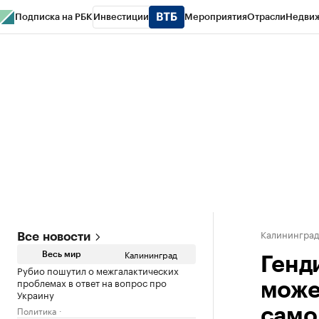
Подписка на РБК
Инвестиции
Мероприятия
Отрасли
Недви
РБК Life
Тренды
Визионеры
Национальные проекты
Город
Стиль
Кр
Спецпроекты СПб
Конференции СПб
Спецпроекты
Проверка конт
Калинингра
Все новости
Калининград
Весь мир
Генд
Рубио пошутил о межгалактических
проблемах в ответ на вопрос про
може
Украину
Политика
само