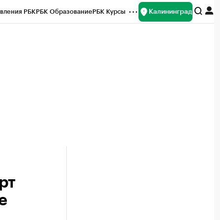
Калининград
вления РБК
РБК Образование
РБК Курсы
рейтинги
Франшизы
Газета
ок наличной валюты
рт
е