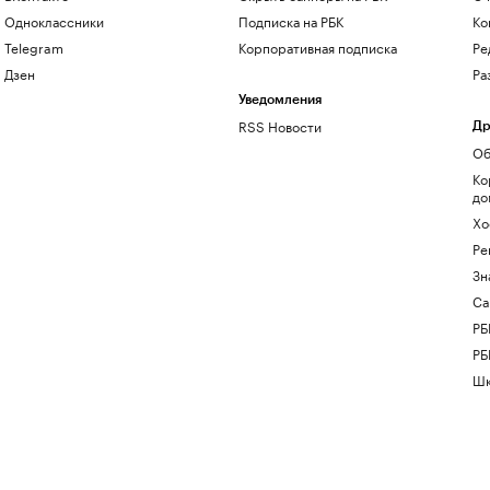
Одноклассники
Подписка на РБК
Ко
Telegram
Корпоративная подписка
Ре
Дзен
Ра
Уведомления
RSS Новости
Др
Об
Ко
до
Хо
Ре
Зн
Са
РБ
РБ
Шк