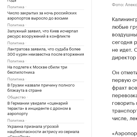
Фото: Алек
Политика
Число закрытых за ночь российских
аэропортов выросло до восьми
Калининг
Политика
любые гру
Залужный заявил, что Киев исчерпал
воздушных
ресурс вооружений в конфликте
сегодня р
Политика
не идет. 
Лантратова заявила, что судьба более
300 курян неизвестна после вторжения
директор
Политика
На подлете к Москве сбили три
Он отмети
беспилотника
первую о
Политика
В Грузии назвали причину полного
фрахт вс
блэкаута в стране
перевозка
Общество
говорить
В Германии увидели «сценарий
теракта» в инциденте с дроном в
транспорт
аэропорту
числе, ле
Политика
Украина признала угрозой
нацбезопасности актрису из сериала
«Аэропорт
«СашаТаня»