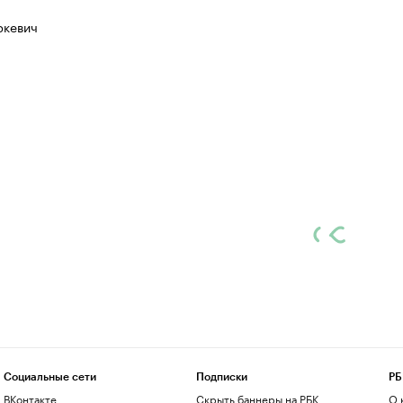
ркевич
Социальные сети
Подписки
РБ
ВКонтакте
Скрыть баннеры на РБК
О 