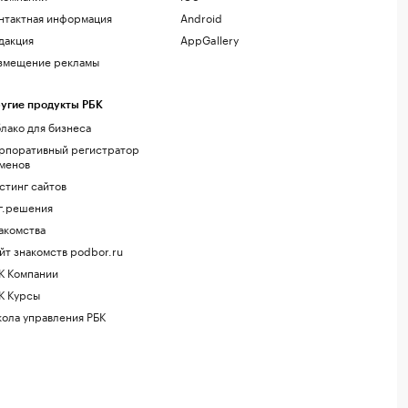
нтактная информация
Android
дакция
AppGallery
змещение рекламы
угие продукты РБК
лако для бизнеса
рпоративный регистратор
менов
стинг сайтов
г.решения
акомства
йт знакомств podbor.ru
К Компании
К Курсы
ола управления РБК