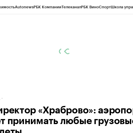
жимость
Autonews
РБК Компании
Телеканал
РБК Вино
Спорт
Школа упра
ипто
РБК Бизнес-среда
Дискуссионный клуб
Исследования
Кредитные 
рагентов
Политика
Экономика
Бизнес
Технологии и медиа
Финансы
Рын
д
иректор «Храброво»: аэропо
т принимать любые грузовы
леты