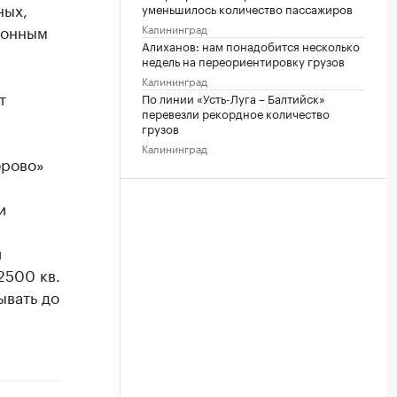
ных,
уменьшилось количество пассажиров
ионным
Калининград
Алиханов: нам понадобится несколько
недель на переориентировку грузов
Калининград
т
По линии «Усть-Луга – Балтийск»
перевезли рекордное количество
грузов
Калининград
брово»
и
и
2500 кв.
ывать до