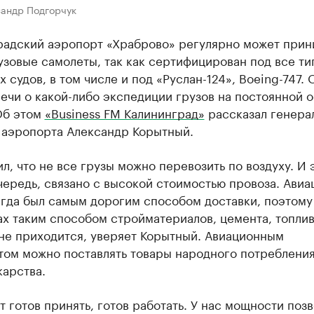
сандр Подгорчук
радский аэропорт «Храброво» регулярно может прин
зовые самолеты, так как сертифицирован под все ти
 судов, в том числе и под «Руслан-124», Boeing-747.
ечи о какой-либо экспедиции грузов на постоянной 
Об этом
«Business FM Калининград»
рассказал генера
 аэропорта Александр Корытный.
л, что не все грузы можно перевозить по воздуху. И э
чередь, связано с высокой стоимостью провоза. Ави
егда был самым дорогим способом доставки, поэтому
х таким способом стройматериалов, цемента, топли
 не приходится, уверяет Корытный. Авиационным
ом можно поставлять товары народного потребления
карства.
 готов принять, готов работать. У нас мощности поз