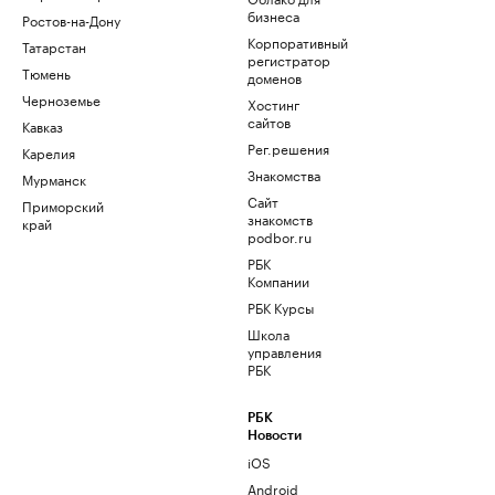
бизнеса
Ростов-на-Дону
Корпоративный
Татарстан
регистратор
Тюмень
доменов
Черноземье
Хостинг
сайтов
Кавказ
Рег.решения
Карелия
Знакомства
Мурманск
Сайт
Приморский
знакомств
край
podbor.ru
РБК
Компании
РБК Курсы
Школа
управления
РБК
РБК
Новости
iOS
Android