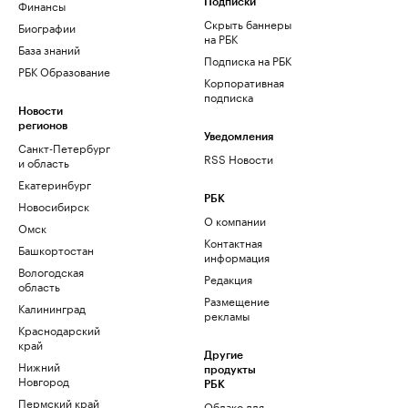
Финансы
Подписки
Скрыть баннеры
Биографии
на РБК
База знаний
Подписка на РБК
РБК Образование
Корпоративная
подписка
Новости
регионов
Уведомления
Санкт-Петербург
RSS Новости
и область
Екатеринбург
РБК
Новосибирск
О компании
Омск
Контактная
Башкортостан
информация
Вологодская
Редакция
область
Размещение
Калининград
рекламы
Краснодарский
край
Другие
Нижний
продукты
Новгород
РБК
Пермский край
Облако для