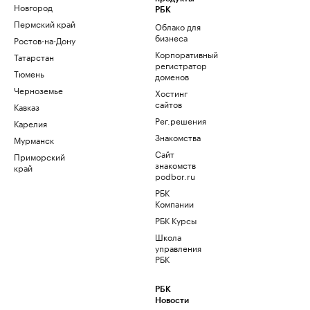
Новгород
РБК
Пермский край
Облако для
бизнеса
Ростов-на-Дону
Корпоративный
Татарстан
регистратор
Тюмень
доменов
Черноземье
Хостинг
сайтов
Кавказ
Рег.решения
Карелия
Знакомства
Мурманск
Сайт
Приморский
знакомств
край
podbor.ru
РБК
Компании
РБК Курсы
Школа
управления
РБК
РБК
Новости