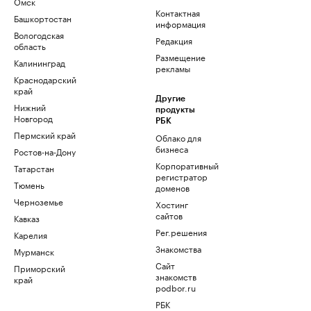
Омск
Контактная
Башкортостан
информация
Вологодская
Редакция
область
Размещение
Калининград
рекламы
Краснодарский
край
Другие
Нижний
продукты
Новгород
РБК
Пермский край
Облако для
бизнеса
Ростов-на-Дону
Корпоративный
Татарстан
регистратор
Тюмень
доменов
Черноземье
Хостинг
сайтов
Кавказ
Рег.решения
Карелия
Знакомства
Мурманск
Сайт
Приморский
знакомств
край
podbor.ru
РБК