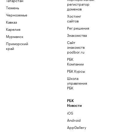
Татарстан
регистратор
Тюмень
доменов
Черноземье
Хостинг
сайтов
Кавказ
Рег.решения
Карелия
Знакомства
Мурманск
Сайт
Приморский
знакомств
край
podbor.ru
РБК
Компании
РБК Курсы
Школа
управления
РБК
РБК
Новости
iOS
Android
AppGallery