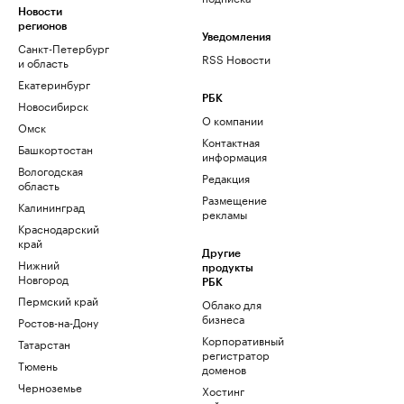
Новости
регионов
Уведомления
Санкт-Петербург
RSS Новости
и область
Екатеринбург
РБК
Новосибирск
О компании
Омск
Контактная
Башкортостан
информация
Вологодская
Редакция
область
Размещение
Калининград
рекламы
Краснодарский
край
Другие
Нижний
продукты
Новгород
РБК
Пермский край
Облако для
бизнеса
Ростов-на-Дону
Корпоративный
Татарстан
регистратор
Тюмень
доменов
Черноземье
Хостинг