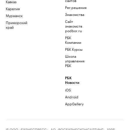
сайтов
Кавказ
Рег.решения
Карелия
Знакомства
Мурманск
Сайт
Приморский
знакомств
край
podbor.ru
РБК
Компании
РБК Курсы
Школа
управления
РБК
РБК
Новости
iOS
Android
AppGallery
© ООО «БИЗНЕСПРЕСС», АО «РОСБИЗНЕСКОНСАЛТИНГ», 1995–