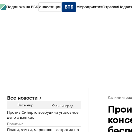
Подписка на РБК
Инвестиции
Мероприятия
Отрасли
Недви
РБК Life
Тренды
Визионеры
Национальные проекты
Город
Стиль
Кр
Спецпроекты СПб
Конференции СПб
Спецпроекты
Проверка конт
Калинингра
Все новости
Калининград
Весь мир
Прои
Против Сийярто возбудили уголовное
дело о взятках
конс
Политика
Пляжи, замки, марципан: гастрогид по
бесп