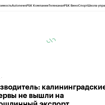
жимость
Autonews
РБК Компании
Телеканал
РБК Вино
Спорт
Школа упра
ипто
РБК Бизнес-среда
Дискуссионный клуб
Исследования
Кредитные 
рагентов
Политика
Экономика
Бизнес
Технологии и медиа
Финансы
Рын
д
зводитель: калининградски
ервы не вышли на
ошлинный экспорт