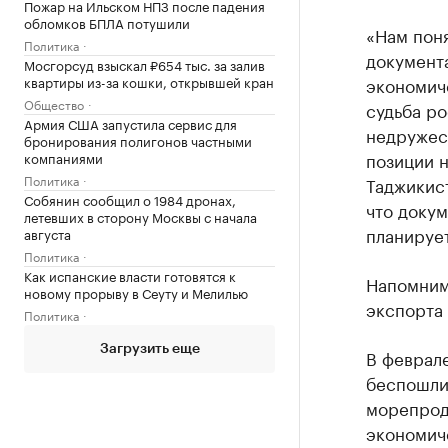
Пожар на Ильском НПЗ после падения
обломков БПЛА потушили
«Нам поня
Политика
документа
Мосгорсуд взыскал ₽654 тыс. за залив
квартиры из-за кошки, открывшей кран
экономиче
Общество
судьба р
Армия США запустила сервис для
недружес
бронирования полигонов частными
позиции н
компаниями
Политика
Таджикист
Собянин сообщил о 1984 дронах,
что докум
летевших в сторону Москвы с начала
планирует
августа
Политика
Как испанские власти готовятся к
Напомним
новому прорыву в Сеуту и Мелилью
экспорта
Политика
Загрузить еще
В феврал
беспошли
морепрод
экономиче