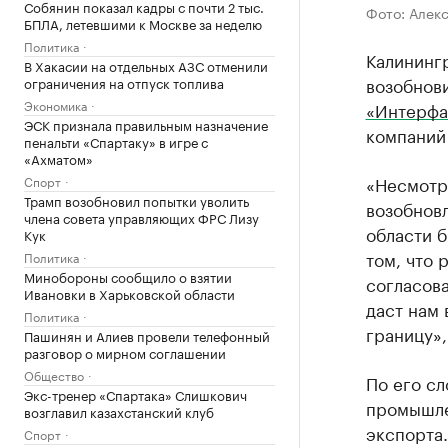
Собянин показал кадры с почти 2 тыс.
Фото: Алек
БПЛА, летевшими к Москве за неделю
Политика
Калининг
В Хакасии на отдельных АЗС отменили
возобнови
ограничения на отпуск топлива
Экономика
«Интерфа
ЭСК признала правильным назначение
компаний
пенальти «Спартаку» в игре с
«Ахматом»
«Несмотря
Спорт
Трамп возобновил попытки уволить
возобнов
члена совета управляющих ФРС Лизу
области б
Кук
том, что 
Политика
Минобороны сообщило о взятии
согласова
Ивановки в Харьковской области
даст нам 
Политика
границу»,
Пашинян и Алиев провели телефонный
разговор о мирном соглашении
Общество
По его сл
Экс-тренер «Спартака» Слишкович
промышле
возглавил казахстанский клуб
экспорта.
Спорт