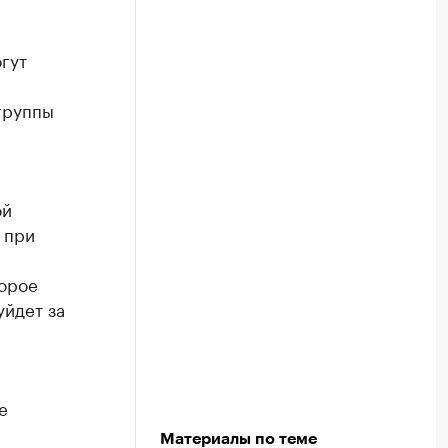
гут
группы
ой
 при
а
торое
уйдет за
е
Материалы по теме