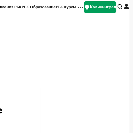
Калининград
вления РБК
РБК Образование
РБК Курсы
рейтинги
Франшизы
Газета
ок наличной валюты
е