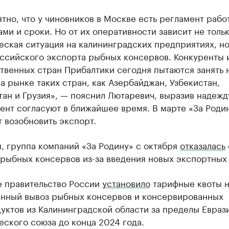
тно, что у чиновников в Москве есть регламент рабо
ми и сроки. Но от их оперативности зависит не толь
ская ситуация на калининградских предприятиях, но
оссийского экспорта рыбных консервов. Конкуренты 
твенных стран Прибалтики сегодня пытаются занять 
а рынке таких стран, как Азербайджан, Узбекистан,
ан и Грузия», — пояснил Лютаревич, выразив надежду
ент согласуют в ближайшее время. В марте «За Роди
 возобновить экспорт.
, группа компаний «За Родину» с октября
отказалась
 рыбных консервов из-за введения новых экспортных
е правительство России
установило
тарифные квоты н
нный вывоз рыбных консервов и консервированных
уктов из Калининградской области за пределы Евраз
ского союза до конца 2024 года.