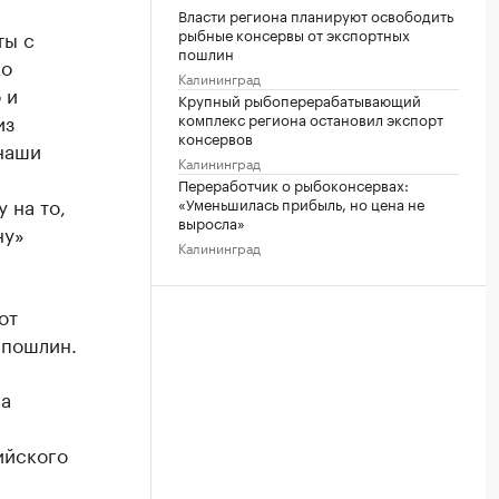
Власти региона планируют освободить
рыбные консервы от экспортных
ты с
пошлин
ко
Калининград
 и
Крупный рыбоперерабатывающий
комплекс региона остановил экспорт
из
консервов
наши
Калининград
Переработчик о рыбоконсервах:
 на то,
«Уменьшилась прибыль, но цена не
выросла»
ну»
Калининград
от
 пошлин.
а
ийского