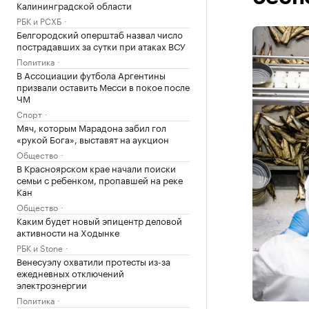
Калининградской области
РБК и РСХБ
Белгородский оперштаб назвал число
пострадавших за сутки при атаках ВСУ
Политика
В Ассоциации футбола Аргентины
призвали оставить Месси в покое после
ЧМ
Спорт
Мяч, которым Марадона забил гол
«рукой Бога», выставят на аукцион
Общество
В Красноярском крае начали поиски
семьи с ребенком, пропавшей на реке
Кан
Общество
Каким будет новый эпицентр деловой
активности на Ходынке
РБК и Stone
Венесуэлу охватили протесты из-за
ежедневных отключений
электроэнергии
Политика