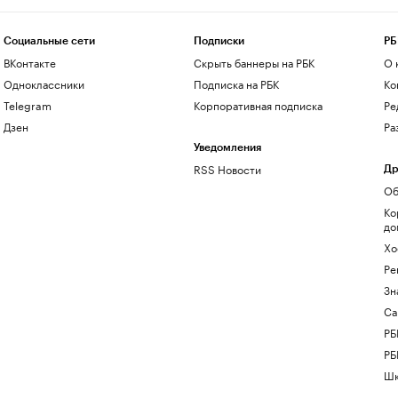
Социальные сети
Подписки
РБ
ВКонтакте
Скрыть баннеры на РБК
О 
Одноклассники
Подписка на РБК
Ко
Telegram
Корпоративная подписка
Ре
Дзен
Ра
Уведомления
RSS Новости
Др
Об
Ко
до
Хо
Ре
Зн
Са
РБ
РБ
Шк