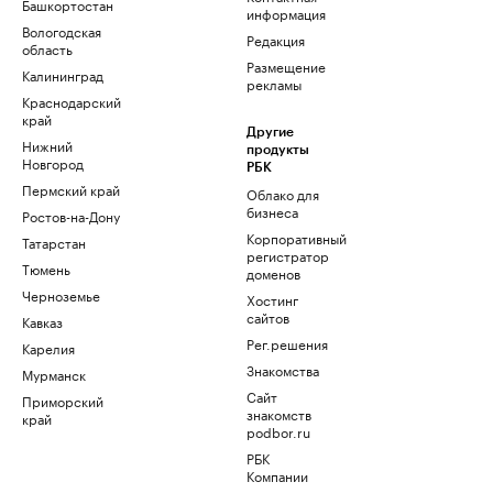
Башкортостан
информация
Вологодская
Редакция
область
Размещение
Калининград
рекламы
Краснодарский
край
Другие
Нижний
продукты
Новгород
РБК
Пермский край
Облако для
бизнеса
Ростов-на-Дону
Корпоративный
Татарстан
регистратор
Тюмень
доменов
Черноземье
Хостинг
сайтов
Кавказ
Рег.решения
Карелия
Знакомства
Мурманск
Сайт
Приморский
знакомств
край
podbor.ru
РБК
Компании