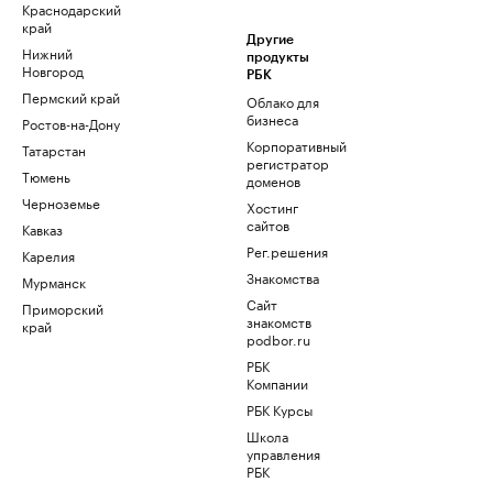
Краснодарский
край
Другие
Нижний
продукты
Новгород
РБК
Пермский край
Облако для
бизнеса
Ростов-на-Дону
Корпоративный
Татарстан
регистратор
Тюмень
доменов
Черноземье
Хостинг
сайтов
Кавказ
Рег.решения
Карелия
Знакомства
Мурманск
Сайт
Приморский
знакомств
край
podbor.ru
РБК
Компании
РБК Курсы
Школа
управления
РБК