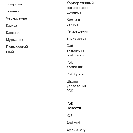
Корпоративный
Татарстан
регистратор
Тюмень
доменов
Черноземье
Хостинг
сайтов
Кавказ
Рег.решения
Карелия
Знакомства
Мурманск
Сайт
Приморский
знакомств
край
podbor.ru
РБК
Компании
РБК Курсы
Школа
управления
РБК
РБК
Новости
iOS
Android
AppGallery