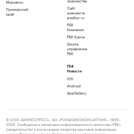
Знакомства
Мурманск
Сайт
Приморский
знакомств
край
podbor.ru
РБК
Компании
РБК Курсы
Школа
управления
РБК
РБК
Новости
iOS
Android
AppGallery
© ООО «БИЗНЕСПРЕСС», АО «РОСБИЗНЕСКОНСАЛТИНГ», 1995–
2026. Сообщения и материалы информационного агентства «РБК»
(свидетельство о регистрации средства массовой информации
выдано Федеральной службой по надзору в сфере связи,