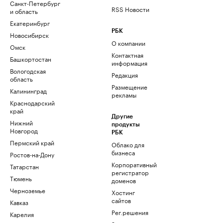
Санкт-Петербург
RSS Новости
и область
Екатеринбург
РБК
Новосибирск
О компании
Омск
Контактная
Башкортостан
информация
Вологодская
Редакция
область
Размещение
Калининград
рекламы
Краснодарский
край
Другие
Нижний
продукты
Новгород
РБК
Пермский край
Облако для
бизнеса
Ростов-на-Дону
Корпоративный
Татарстан
регистратор
Тюмень
доменов
Черноземье
Хостинг
сайтов
Кавказ
Рег.решения
Карелия