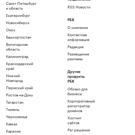
Санкт-Петербург
RSS Новости
и область
Екатеринбург
РБК
Новосибирск
О компании
Омск
Контактная
Башкортостан
информация
Вологодская
Редакция
область
Размещение
Калининград
рекламы
Краснодарский
край
Другие
Нижний
продукты
Новгород
РБК
Пермский край
Облако для
бизнеса
Ростов-на-Дону
Корпоративный
Татарстан
регистратор
Тюмень
доменов
Черноземье
Хостинг
сайтов
Кавказ
Рег.решения
Карелия