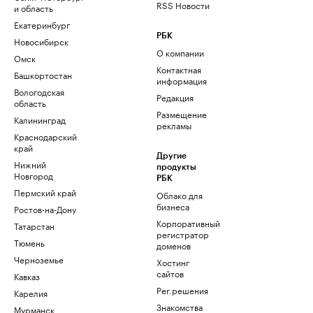
RSS Новости
и область
Екатеринбург
РБК
Новосибирск
О компании
Омск
Контактная
Башкортостан
информация
Вологодская
Редакция
область
Размещение
Калининград
рекламы
Краснодарский
край
Другие
Нижний
продукты
Новгород
РБК
Пермский край
Облако для
бизнеса
Ростов-на-Дону
Корпоративный
Татарстан
регистратор
Тюмень
доменов
Черноземье
Хостинг
сайтов
Кавказ
Рег.решения
Карелия
Знакомства
Мурманск