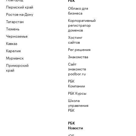
РБК
Пермский край
Облако для
бизнеса
Ростов-на-Дону
Корпоративный
Татарстан
регистратор
Тюмень
доменов
Черноземье
Хостинг
сайтов
Кавказ
Рег.решения
Карелия
Знакомства
Мурманск
Сайт
Приморский
знакомств
край
podbor.ru
РБК
Компании
РБК Курсы
Школа
управления
РБК
РБК
Новости
iOS