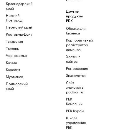
Краснодарский
край
Другие
Нижний
продукты
Новгород
РБК
Пермский край
Облако для
бизнеса
Ростов-на-Дону
Корпоративный
Татарстан
регистратор
Тюмень
доменов
Черноземье
Хостинг
сайтов
Кавказ
Рег.решения
Карелия
Знакомства
Мурманск
Сайт
Приморский
знакомств
край
podbor.ru
РБК
Компании
РБК Курсы
Школа
управления
РБК