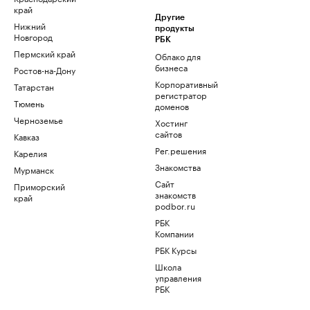
край
Другие
Нижний
продукты
Новгород
РБК
Пермский край
Облако для
бизнеса
Ростов-на-Дону
Корпоративный
Татарстан
регистратор
Тюмень
доменов
Черноземье
Хостинг
сайтов
Кавказ
Рег.решения
Карелия
Знакомства
Мурманск
Сайт
Приморский
знакомств
край
podbor.ru
РБК
Компании
РБК Курсы
Школа
управления
РБК