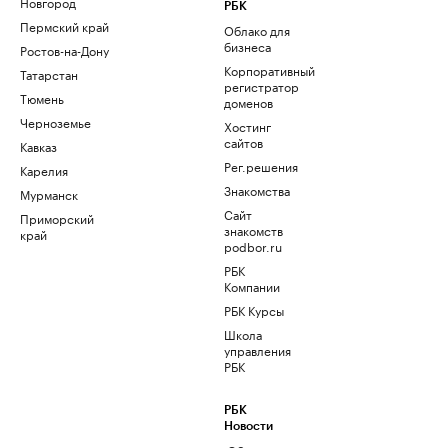
Новгород
РБК
Пермский край
Облако для
бизнеса
Ростов-на-Дону
Корпоративный
Татарстан
регистратор
Тюмень
доменов
Черноземье
Хостинг
сайтов
Кавказ
Рег.решения
Карелия
Знакомства
Мурманск
Сайт
Приморский
знакомств
край
podbor.ru
РБК
Компании
РБК Курсы
Школа
управления
РБК
РБК
Новости