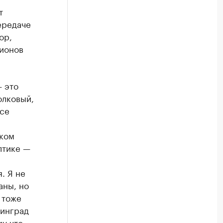
т
ередаче
ор,
гионов
— это
олковый,
все
зком
лтике —
. Я не
аны, но
 тоже
нинград
у что