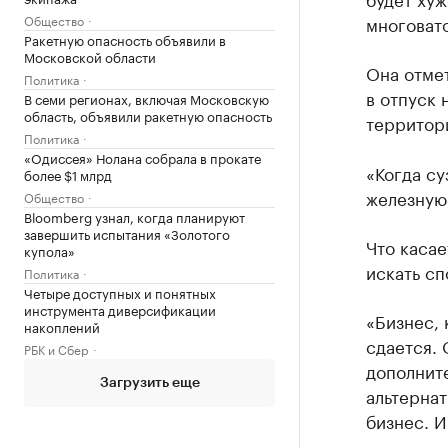
многовато
Общество
Ракетную опасность объявили в
Московской области
Она отмет
Политика
в отпуск 
В семи регионах, включая Московскую
область, объявили ракетную опасность
территор
Политика
«Одиссея» Нолана собрала в прокате
«Когда су
более $1 млрд
железную 
Общество
Bloomberg узнал, когда планируют
завершить испытания «Золотого
Что касае
купола»
искать сп
Политика
Четыре доступных и понятных
инструмента диверсификации
«Бизнес, 
накоплений
сдается. 
РБК и Сбер
дополнит
Загрузить еще
альтернат
бизнес. И