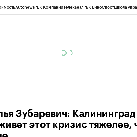
жимость
Autonews
РБК Компании
Телеканал
РБК Вино
Спорт
Школа упра
ипто
РБК Бизнес-среда
Дискуссионный клуб
Исследования
Кредитные 
рагентов
Политика
Экономика
Бизнес
Технологии и медиа
Финансы
Рын
д
лья Зубаревич: Калининград
живет этот кризис тяжелее, 
ие