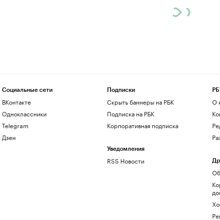
Социальные сети
Подписки
РБ
ВКонтакте
Скрыть баннеры на РБК
О 
Одноклассники
Подписка на РБК
Ко
Telegram
Корпоративная подписка
Ре
Дзен
Ра
Уведомления
RSS Новости
Др
Об
Ко
до
Хо
Ре