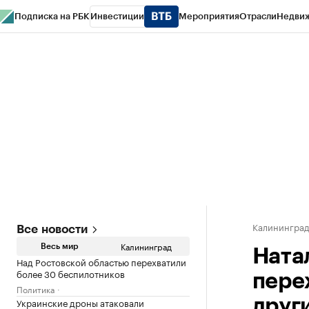
Подписка на РБК
Инвестиции
Мероприятия
Отрасли
Недви
РБК Life
Тренды
Визионеры
Национальные проекты
Город
Стиль
Кр
Спецпроекты СПб
Конференции СПб
Спецпроекты
Проверка конт
Калинингра
Все новости
Калининград
Весь мир
Ната
Над Ростовской областью перехватили
более 30 беспилотников
пере
Политика
Украинские дроны атаковали
друг