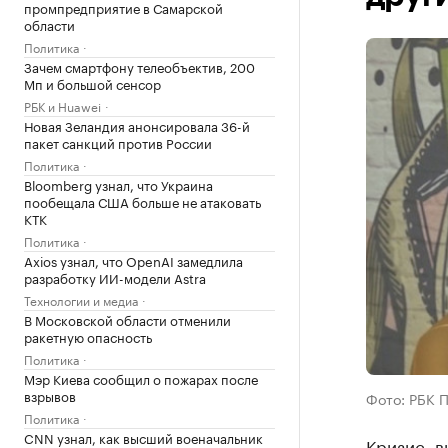
промпредприятие в Самарской
области
Политика
Зачем смартфону телеобъектив, 200
Мп и большой сенсор
РБК и Huawei
Новая Зеландия анонсировала 36-й
пакет санкций против России
Политика
Bloomberg узнал, что Украина
пообещала США больше не атаковать
КТК
Политика
Axios узнал, что OpenAI замедлила
разработку ИИ-модели Astra
Технологии и медиа
В Московской области отменили
ракетную опасность
Политика
Мэр Киева сообщил о пожарах после
взрывов
Фото: РБК П
Политика
CNN узнал, как высший военачальник
Кризис, 