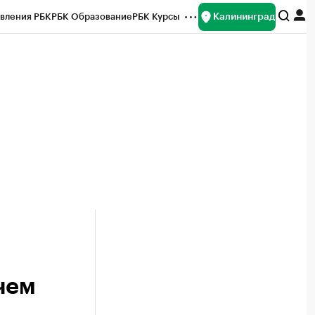
Калининград
вления РБК
РБК Образование
РБК Курсы
рейтинги
Франшизы
Газета
ок наличной валюты
чем