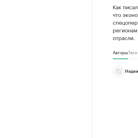
Как писал
что эконо
спецопера
регионам
отрасли.
Авторы
Теги
Надеж