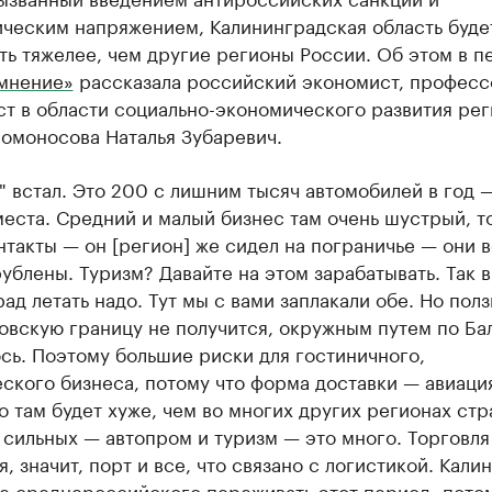
ическим напряжением, Калининградская область буде
ь тяжелее, чем другие регионы России. Об этом в п
мнение»
рассказала российский экономист, професс
т в области социально-экономического развития ре
омоносова Наталья Зубаревич.
" встал. Это 200 с лишним тысяч автомобилей в год 
еста. Средний и малый бизнес там очень шустрый, т
нтакты — он [регион] же сидел на пограничье — они 
ублены. Туризм? Давайте на этом зарабатывать. Так в
ад летать надо. Тут мы с вами заплакали обе. Но пол
овскую границу не получится, окружным путем по Ба
сь. Поэтому большие риски для гостиничного,
ского бизнеса, потому что форма доставки — авиация
о там будет хуже, чем во многих других регионах стр
 сильных — автопром и туризм — это много. Торговля
, значит, порт и все, что связано с логистикой. Кали
е среднероссийского переживать этот период, потом