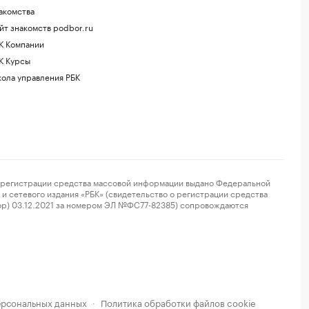
акомства
йт знакомств podbor.ru
К Компании
К Курсы
ола управления РБК
регистрации средства массовой информации выдано Федеральной
и сетевого издания «РБК» (свидетельство о регистрации средства
ор) 03.12.2021 за номером ЭЛ №ФС77-82385) сопровождаются
ерсональных данных
Политика обработки файлов cookie
·