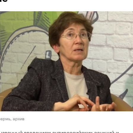
ермь, архив
вызванный введением антироссийских санкций и