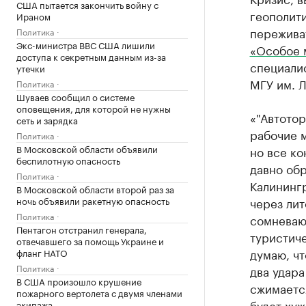
США пытается закончить войну с
геополит
Ираном
переживат
Политика
Экс-министра ВВС США лишили
«Особое 
доступа к секретным данным из-за
специалис
утечки
МГУ им. Л
Политика
Шуваев сообщил о системе
оповещения, для которой не нужны
«"Автотор
сеть и зарядка
рабочие м
Политика
В Московской области объявили
но все ко
беспилотную опасность
давно обр
Политика
Калинингр
В Московской области второй раз за
через лит
ночь объявили ракетную опасность
Политика
сомневаю
Пентагон отстранил генерала,
туристиче
отвечавшего за помощь Украине и
думаю, чт
фланг НАТО
Политика
два удара
В США произошло крушение
сжимается
пожарного вертолета с двумя членами
будет хуж
экипажа