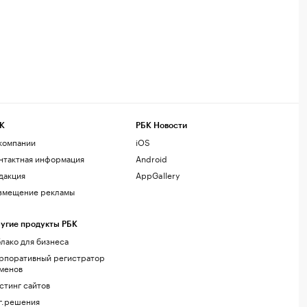
К
РБК Новости
компании
iOS
нтактная информация
Android
дакция
AppGallery
змещение рекламы
угие продукты РБК
лако для бизнеса
рпоративный регистратор
менов
стинг сайтов
г.решения