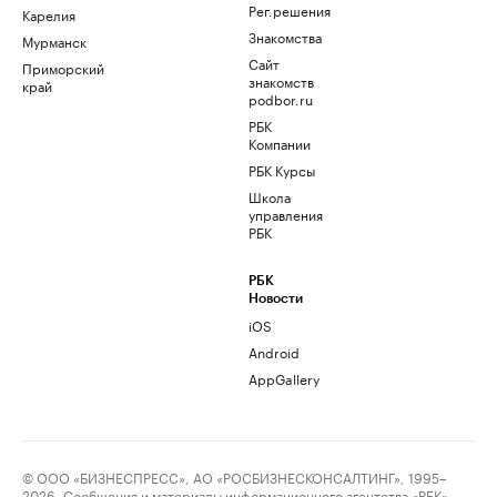
Рег.решения
Карелия
Знакомства
Мурманск
Сайт
Приморский
знакомств
край
podbor.ru
РБК
Компании
РБК Курсы
Школа
управления
РБК
РБК
Новости
iOS
Android
AppGallery
© ООО «БИЗНЕСПРЕСС», АО «РОСБИЗНЕСКОНСАЛТИНГ», 1995–
2026. Сообщения и материалы информационного агентства «РБК»