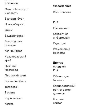
регионов
Уведомления
Санкт-Петербург
RSS Новости
и область
Екатеринбург
РБК
Новосибирск
О компании
Омск
Контактная
Башкортостан
информация
Вологодская
Редакция
область
Размещение
Калининград
рекламы
Краснодарский
край
Другие
Нижний
продукты
Новгород
РБК
Пермский край
Облако для
бизнеса
Ростов-на-Дону
Корпоративный
Татарстан
регистратор
Тюмень
доменов
Черноземье
Хостинг
сайтов
Кавказ