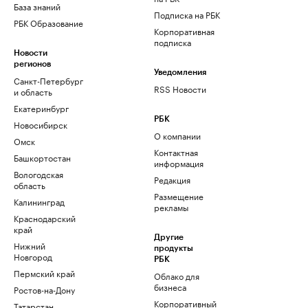
База знаний
Подписка на РБК
РБК Образование
Корпоративная
подписка
Новости
регионов
Уведомления
Санкт-Петербург
RSS Новости
и область
Екатеринбург
РБК
Новосибирск
О компании
Омск
Контактная
Башкортостан
информация
Вологодская
Редакция
область
Размещение
Калининград
рекламы
Краснодарский
край
Другие
Нижний
продукты
Новгород
РБК
Пермский край
Облако для
бизнеса
Ростов-на-Дону
Корпоративный
Татарстан