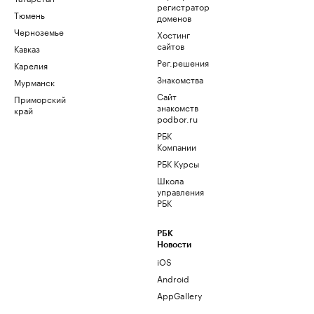
регистратор
Тюмень
доменов
Черноземье
Хостинг
сайтов
Кавказ
Рег.решения
Карелия
Знакомства
Мурманск
Сайт
Приморский
знакомств
край
podbor.ru
РБК
Компании
РБК Курсы
Школа
управления
РБК
РБК
Новости
iOS
Android
AppGallery