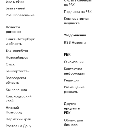
Биографии
на РБК
База знаний
Подписка на РБК
РБК Образование
Корпоративная
подписка
Новости
регионов
Уведомления
Санкт-Петербург
RSS Новости
и область
Екатеринбург
РБК
Новосибирск
О компании
Омск
Контактная
Башкортостан
информация
Вологодская
Редакция
область
Размещение
Калининград
рекламы
Краснодарский
край
Другие
Нижний
продукты
Новгород
РБК
Пермский край
Облако для
бизнеса
Ростов-на-Дону