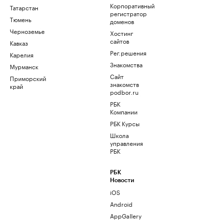
Корпоративный
Татарстан
регистратор
Тюмень
доменов
Черноземье
Хостинг
сайтов
Кавказ
Рег.решения
Карелия
Знакомства
Мурманск
Сайт
Приморский
знакомств
край
podbor.ru
РБК
Компании
РБК Курсы
Школа
управления
РБК
РБК
Новости
iOS
Android
AppGallery