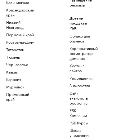
Калининград
рекламы
Краснодарский
край
Другие
Нижний
продукты
Новгород
РБК
Пермский край
Облако для
бизнеса
Ростов-на-Дону
Корпоративный
Татарстан
регистратор
Тюмень
доменов
Черноземье
Хостинг
сайтов
Кавказ
Рег.решения
Карелия
Знакомства
Мурманск
Сайт
Приморский
знакомств
край
podbor.ru
РБК
Компании
РБК Курсы
Школа
управления