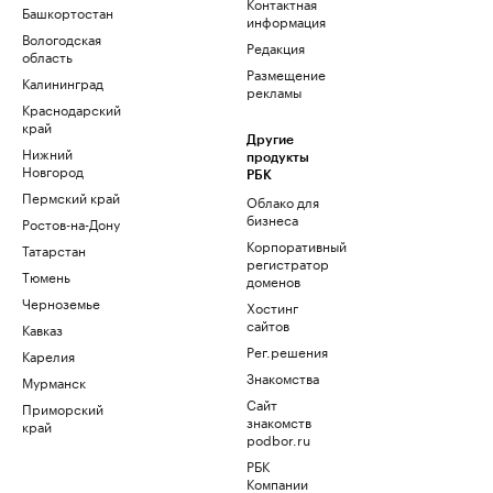
Контактная
Башкортостан
информация
Вологодская
Редакция
область
Размещение
Калининград
рекламы
Краснодарский
край
Другие
Нижний
продукты
Новгород
РБК
Пермский край
Облако для
бизнеса
Ростов-на-Дону
Корпоративный
Татарстан
регистратор
Тюмень
доменов
Черноземье
Хостинг
сайтов
Кавказ
Рег.решения
Карелия
Знакомства
Мурманск
Сайт
Приморский
знакомств
край
podbor.ru
РБК
Компании