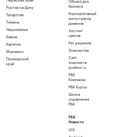
Облако для
бизнеса
Ростов-на-Дону
Корпоративный
Татарстан
регистратор
Тюмень
доменов
Черноземье
Хостинг
сайтов
Кавказ
Рег.решения
Карелия
Знакомства
Мурманск
Сайт
Приморский
знакомств
край
podbor.ru
РБК
Компании
РБК Курсы
Школа
управления
РБК
РБК
Новости
iOS
Android