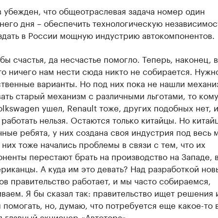
 убежден, что общеотраслевая задача номер один
его дня – обеспечить технологическую независимос
здать в России мощную индустрию автокомпонентов.
бы счастья, да несчастье помогло. Теперь, наконец, 
то ничего нам нести сюда никто не собирается. Нужн
твенные варианты. Но под них пока не нашли механи
ать старый механизм с различными льготами, то кому
olkswagen ушел, Renault тоже, других подобных нет, 
работать нельзя. Остаются только китайцы. Но китай
ные ребята, у них создана своя индустрия под весь 
 них тоже начались проблемы в связи с тем, что их
ненты перестают брать на производство на Западе, 
риканцы. А куда им это девать? Над разработкой нов
в правительство работает, и мы часто собираемся,
ваем. Я бы сказал так: правительство ищет решения 
 помогать, но, думаю, что потребуется еще какое-то в
 главный акционер «Автотора».