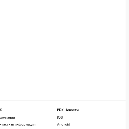
К
РБК Новости
компании
iOS
нтактная информация
Android