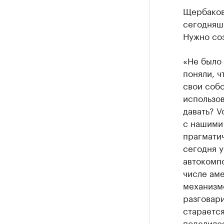
Щербаков
сегодняшн
Нужно со
«Не было 
поняли, ч
свои собс
использов
давать? V
с нашими 
прагматич
сегодня у
автокомпо
числе аме
механизмо
разговари
старается
поделился