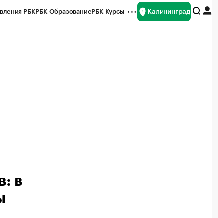
Калининград
вления РБК
РБК Образование
РБК Курсы
рейтинги
Франшизы
Газета
ок наличной валюты
: в
ы