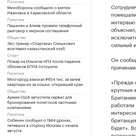
Политика
Сотрудни
Минобороны сообщило о взятии
Ивановки в Харьковской области
помешали
Политика
интервью
Пашинян и Алиев провели телефонный
объяснил
разговор о мирном соглашении
исключит
Общество
Экс-тренер «Спартака» Слишкович
сильный 
возглавил казахстанский клуб
Спорт
Он сообщи
Пожар на Ильском НПЗ после падения
обломков БПЛА потушили
причинам
Политика
Мосгорсуд взыскал ₽654 тыс. за залив
«Прежде в
квартиры из-за кошки, открывшей кран
крупные к
Общество
Британией
Армия США запустила сервис для
бронирования полигонов частными
работали 
компаниями
интересны
Политика
британцев
Собянин сообщил о 1984 дронах,
летевших в сторону Москвы с начала
будет». В
августа
встречали