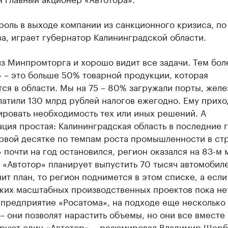
роль в выходе компании из санкционного кризиса, п
а, играет губернатор Калининградской области.
з Минпромторга и хорошо видит все задачи. Тем боле
 – это больше 50% товарной продукции, которая
ся в области. Мы на 75 – 80% загружали порты, жел
латили 130 млрд рублей налогов ежегодно. Ему прихо
ировать необходимость тех или иных решений. А
ция простая: Калининградская область в последние 
рвой десятке по темпам роста промышленности в стр
 почти на год остановился, регион оказался на 83-м 
 «Автотор» планирует выпустить 70 тысяч автомобиле
ит план, то регион поднимется в этом списке, а если 
ких масштабных производственных проектов пока не
 предприятие «Росатома», на подходе еще несколько
– они позволят нарастить объемы, но они все вместе
руют один «Автотор», - резюмировал Владимир Щерб