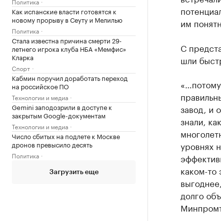
Политика
потенциал
Как испанские власти готовятся к
новому прорыву в Сеуту и Мелилью
им понятн
Политика
Стала известна причина смерти 29-
С предст
летнего игрока клуба НБА «Мемфис»
Кларка
шли быст
Спорт
Кабмин поручил доработать переход
«…потому
на российское ПО
правильны
Технологии и медиа
Gemini заподозрили в доступе к
завод, и 
закрытым Google-документам
знали, ка
Технологии и медиа
многолетн
Число сбитых на подлете к Москве
дронов превысило десять
уровнях н
Политика
эффективн
каком-то 
Загрузить еще
выгоднее,
долго объ
Минпромт