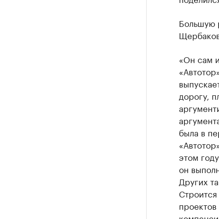
Большую 
Щербаков
«Он сам и
«Автотор»
выпускает
дорогу, п
аргумент
аргумента
была в пе
«Автотор»
этом году
он выполн
Других та
Строится
проектов 
компенси