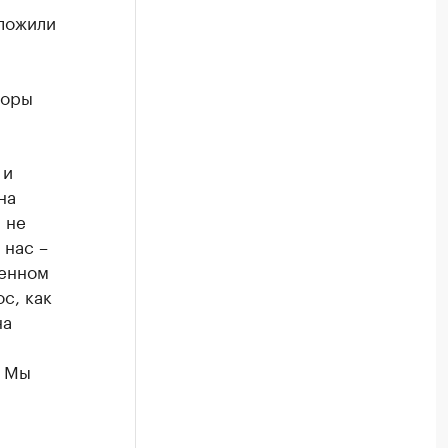
дложили
воры
 и
на
 не
 нас –
венном
с, как
на
. Мы