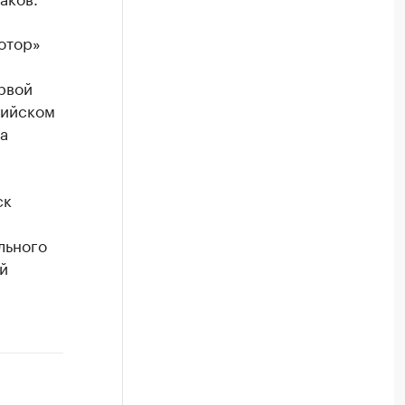
отор»
рвой
сийском
а
ск
льного
й