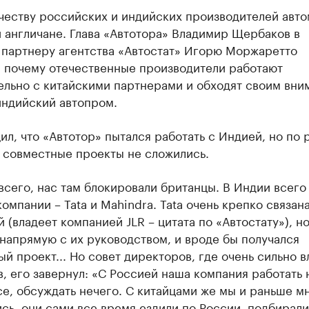
честву российских и индийских производителей авт
 англичане. Глава «Автотора» Владимир Щербаков в
 партнеру агентства «Автостат» Игорю Моржаретто
, почему отечественные производители работают
ельно с китайскими партнерами и обходят своим вни
индийский автопром.
л, что «Автотор» пытался работать с Индией, но по 
 совместные проекты не сложились.
сего, нас там блокировали британцы. В Индии всего
омпании – Tata и Mahindra. Tata очень крепко связана
 (владеет компанией JLR – цитата по «Автостату»), н
напрямую с их руководством, и вроде бы получался
й проект... Но совет директоров, где очень сильно 
, его завернул: «С Россией наша компания работать 
се, обсуждать нечего. С китайцами же мы и раньше м
сь, они сами все время ездили по России, подбирали