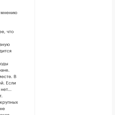
о мнению
е, что
езную
дится
годы
ане.
месте. В
й. Если
нет...
т.
 крупных
 не
аков.