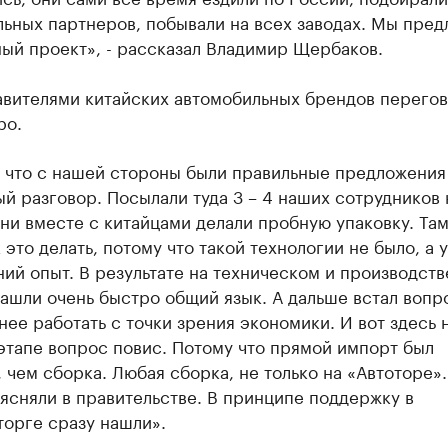
ьных партнеров, побывали на всех заводах. Мы пре
ый проект», - рассказал Владимир Щербаков.
авителями китайских автомобильных брендов перего
ро.
 что с нашей стороны были правильные предложения
й разговор. Посылали туда 3 – 4 наших сотрудников 
они вместе с китайцами делали пробную упаковку. Там
к это делать, потому что такой технологии не было, а у
ий опыт. В результате на техническом и производст
ашли очень быстро общий язык. А дальше встал вопро
ее работать с точки зрения экономики. И вот здесь 
этапе вопрос повис. Потому что прямой импорт был
 чем сборка. Любая сборка, не только на «Автоторе»
ясняли в правительстве. В принципе поддержку в
орге сразу нашли».