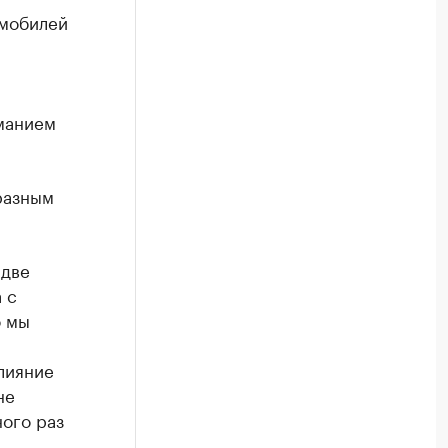
омобилей
манием
разным
 две
 с
о мы
влияние
не
ного раз