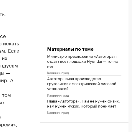
ть.
все
о искать
зм. Если
Материалы по теме
Министр о предложении «Автотора»:
 их
отдать все площадки Hyundai — точно
индусам
нет
цы —
Калининград
Автотор начал производство
мир. А
грузовиков с электрической силовой
установкой
в том
Калининград
Глава «Автотора»: Нам не нужен физик,
ых
нам нужен мужик, который понимает
Калининград
и
ремя», -