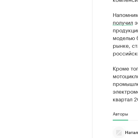
Напомним,
получил
э
продукции
моделью 
рынке, ст
российск
Кроме тог
мотоцикло
промышле
электром
квартал 2
Авторы
Натал