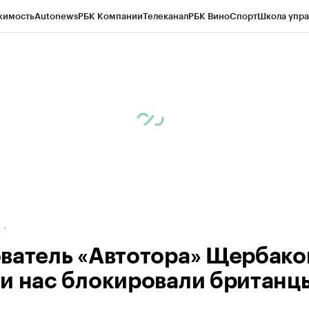
жимость
Autonews
РБК Компании
Телеканал
РБК Вино
Спорт
Школа упра
ипто
РБК Бизнес-среда
Дискуссионный клуб
Исследования
Кредитные 
рагентов
Политика
Экономика
Бизнес
Технологии и медиа
Финансы
Рын
д
ватель «Автотора» Щербаков
и нас блокировали британц