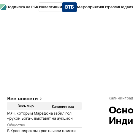
Подписка на РБК
Инвестиции
Мероприятия
Отрасли
Недви
РБК Life
Тренды
Визионеры
Национальные проекты
Город
Стиль
Кр
Спецпроекты СПб
Конференции СПб
Спецпроекты
Проверка конт
Калинингра
Все новости
Калининград
Весь мир
Осно
Мяч, которым Марадона забил гол
«рукой Бога», выставят на аукцион
Инди
Общество
В Красноярском крае начали поиски