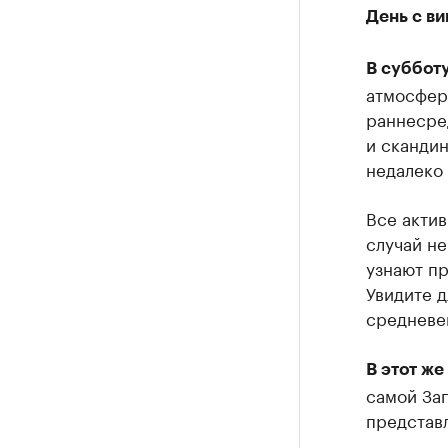
День с ви
В субботу
атмосфер
раннесре
и скандин
недалеко 
Все актив
случай н
узнают пр
Увидите д
средневек
В этот же
самой За
представ