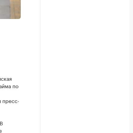
йская
айма по
л пресс-
 В
е