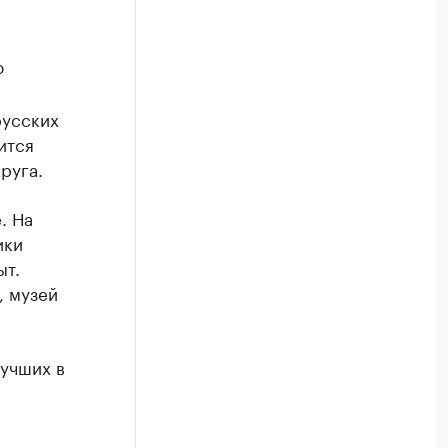
ю
русских
ится
руга.
. На
ики
ыт.
, музей
лучших в