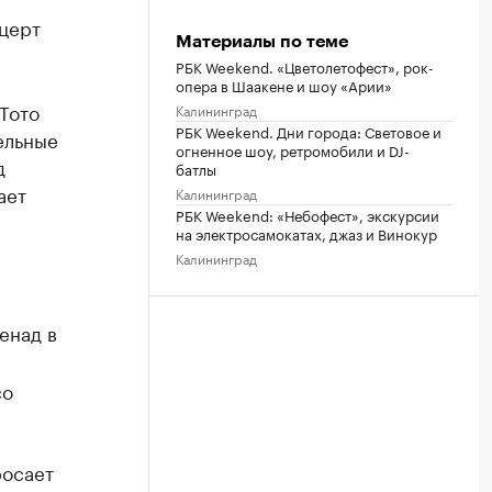
церт
Материалы по теме
РБК Weekend. «Цветолетофест», рок-
опера в Шаакене и шоу «Арии»
Тото
Калининград
РБК Weekend. Дни города: Световое и
ельные
огненное шоу, ретромобили и DJ-
д
батлы
ает
Калининград
РБК Weekend: «Небофест», экскурсии
на электросамокатах, джаз и Винокур
Калининград
енад в
со
росает