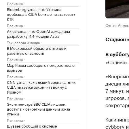
Политика
Bloomberg узнал, что Украина
пообещала США больше не атаковать
КТК
Фото: Алек
Политика
Axios узнал, что OpenAI замедлила
разработку ИИ-модели Astra
Стадион 
Технологии и медиа
В Московской области отменили
ракетную опасность
В субботу
Политика
«Сельма»
Мэр Киева сообщил о пожарах после
взрывов
«Впервые 
Политика
CNN узнал, как высший военачальник
дисциплин
США пытается закончить войну с
7 минут, 
Ираном
игроков, 
Политика
Экс-министра ВВС США лишили
секретар
доступа к секретным данным из-за
утечки
Калинингр
Политика
субботу и
Шуваев сообщил о системе