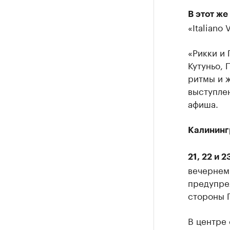
В этот же
«Italiano
«Рикки и 
Кутуньо, 
ритмы и ж
выступлен
афиша.
Калининг
21, 22 и 2
вечернем
предупреж
стороны 
В центре