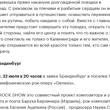
девушка прямо накануне долгожданной поездки в
ад. С рюкзаком за плечами и разбитым сердцем он в
шает отправиться в путешествие: осмыслить перемен
 из рутины, побыть наедине с собой. Вместе с главн
ителям предстоит совершить эту поездку, открыть г
 стороны, найти его центр и понять что-то важное о 
то спектакль не только о Калининграде и его жителях,
мир открывается во всей красоте только тем, кто сам
речу.
анденбург
в замке Бранденбург в поселке 
, 22 июля в 20 часов
симфоническую рок-оперу «Genesis».
ROCK SHOW это совместный проект композитора и у
а и поэта Баруха Берлинера (Израиль), рок-компози
ихов Евгения Ацапкина (Россия) , продюсера Наума 