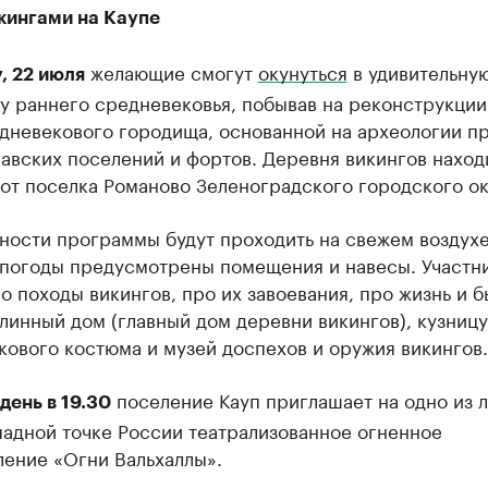
кингами на Каупе
желающие смогут
окунуться
в удивительну
, 22 июля
у раннего средневековья, побывав на реконструкции
дневекового городища, основанной на археологии п
авских поселений и фортов. Деревня викингов наход
от поселка Романово Зеленоградского городского ок
ности программы будут проходить на свежем воздухе
епогоды предусмотрены помещения и навесы. Участн
о походы викингов, про их завоевания, про жизнь и б
линный дом (главный дом деревни викингов), кузницу
ового костюма и музей доспехов и оружия викингов.
поселение Кауп приглашает на одно из 
 день в 19.30
падной точке России театрализованное огненное
ление «Огни Вальхаллы».