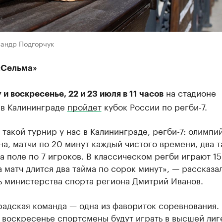
сандр Подгорчук
«Сельма»
на стадионе
 и воскресенье, 22 и 23 июля в 11 часов
 в Калининграде
пройдет
кубок России по регби-7.
такой турнир у нас в Калининграде, регби-7: олимпи
а, матчи по 20 минут каждый чистого времени, два т
на поле по 7 игроков. В классическом регби играют 15
а матч длится два тайма по сорок минут», — рассказа
ь министерства спорта региона Дмитрий Иванов.
адская команда — одна из фавориток соревнования.
 воскресенье спортсмены будут играть в высшей лиг