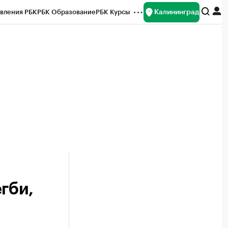
Калининград
вления РБК
РБК Образование
РБК Курсы
рейтинги
Франшизы
Газета
ок наличной валюты
гби,