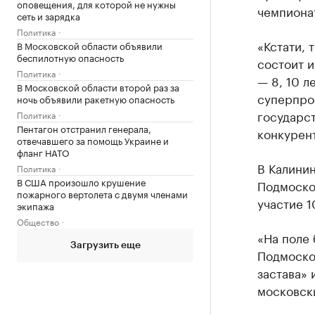
оповещения, для которой не нужны
чемпионат
сеть и зарядка
Политика
«Кстати, 
В Московской области объявили
беспилотную опасность
состоит и
Политика
— 8, 10 л
В Московской области второй раз за
суперпро
ночь объявили ракетную опасность
государст
Политика
Пентагон отстранил генерала,
конкурент
отвечавшего за помощь Украине и
фланг НАТО
В Калини
Политика
В США произошло крушение
Подмоско
пожарного вертолета с двумя членами
участие 1
экипажа
Общество
«На поле 
Загрузить еще
Подмоско
застава» 
московск