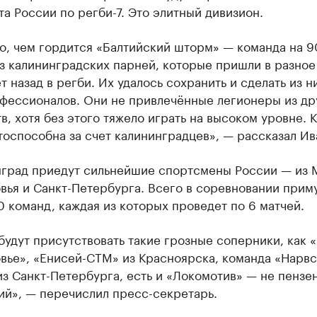
а России по регби-7. Это элитный дивизион.
то, чем гордится «Балтийский шторм» — команда на 
з калининградских парней, которые пришли в разное
ет назад в регби. Их удалось сохранить и сделать из н
фессионалов. Они не привлечённые легионеры из др
в, хотя без этого тяжело играть на высоком уровне. 
оспособна за счет калининградцев», — рассказал Ив
нград приедут сильнейшие спортсмены России — из 
вья и Санкт-Петербурга. Всего в соревновании прим
0 команд, каждая из которых проведет по 6 матчей.
будут присутствовать такие грозные соперники, как 
вье», «Енисей-СТМ» из Красноярска, команда «Нарвс
из Санкт-Петербурга, есть и «Локомотив» — не пензен
ий», — перечислил пресс-секретарь.