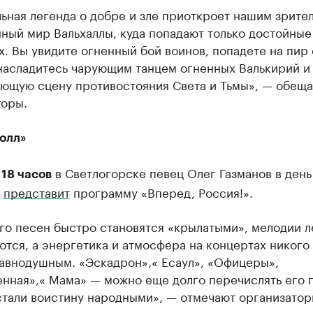
ьная легенда о добре и зле приоткроет нашим зрите
ный мир Вальхаллы, куда попадают только достойные
. Вы увидите огненный бой воинов, попадете на пир
насладитесь чарующим танцем огненных Валькирий и
ающую сцену противостояния Света и Тьмы», — обещ
торы.
олл»
в Светлогорске певец Олег Газманов в день
 18 часов
я
представит
программу «Вперед, Россия!».
го песен быстро становятся «крылатыми», мелодии л
тся, а энергетика и атмосфера на концертах никого
равнодушным. «Эскадрон»,« Есаул», «Офицеры»,
енная»,« Мама» — можно еще долго перечислять его 
стали воистину народными», — отмечают организатор