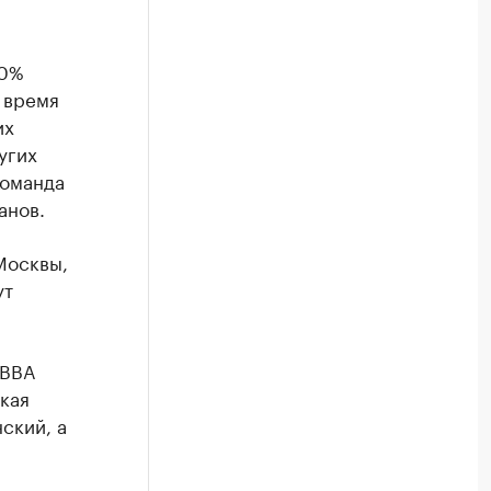
90%
 время
их
угих
Команда
анов.
Москвы,
ут
«ВВА
кая
ский, а