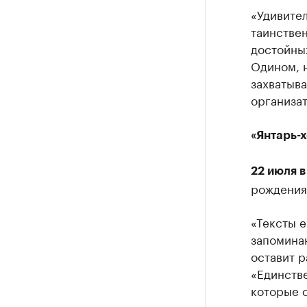
«Удивител
таинствен
достойных
Одином, 
захватыв
организа
«Янтарь-х
22 июля в
рождени
«Тексты е
запоминаю
оставит 
«Единств
которые 