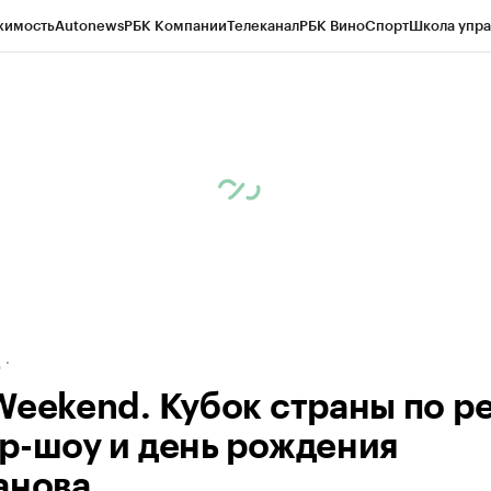
жимость
Autonews
РБК Компании
Телеканал
РБК Вино
Спорт
Школа упра
ипто
РБК Бизнес-среда
Дискуссионный клуб
Исследования
Кредитные 
рагентов
Политика
Экономика
Бизнес
Технологии и медиа
Финансы
Рын
д
Weekend. Кубок страны по ре
р-шоу и день рождения
анова