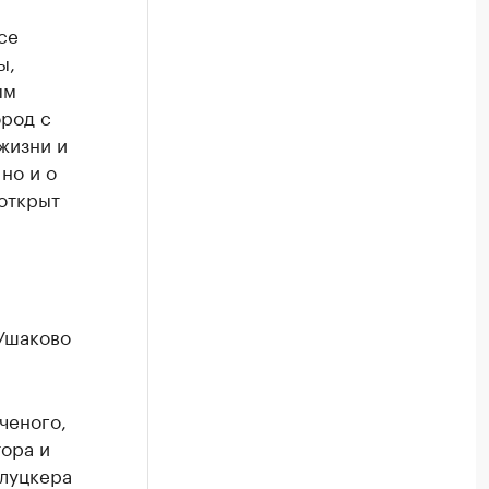
се
ы,
ым
ород с
жизни и
 но и о
 открыт
Ушаково
ченого,
тора и
Слуцкера