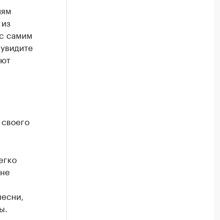
лям
 из
 с самим
 увидите
ают
 своего
егко
 не
песни,
ы.