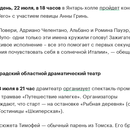
в Янтарь-холле
пройдет
кон
 день, 22 июля, в 18 часов
 Vero» с участием певицы Анны Гринь.
Повери, Адриано Челентано, Альбано и Ромина Пауэр,
Пупо- одни только эти имена кружили голову! Зажигат
ивое исполнение – все это помогает с первых секун
ия почувствовать себя в солнечной Италии», — обещ
радский областной драматический театр
драмтеатр
организует
спектакль-пром
3 июля в 21 час
 трамвае «Путешествие налегке». Организаторы
дают, что старт — на остановке «Рыбная деревня» (
Гостиницы «Шкиперская»).
 сюжета Тимофей — обычный парень из Томска. Его б