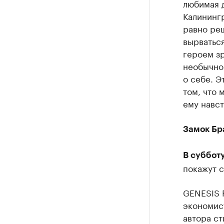
любимая 
Калинингр
равно ре
вырваться
героем зр
необычной
о себе. Э
том, что 
ему навст
Замок Бр
В субботу
покажут 
GENESIS 
экономист
автора ст