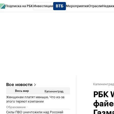
Подписка на РБК
Инвестиции
Мероприятия
Отрасли
Недви
РБК Life
Тренды
Визионеры
Национальные проекты
Город
Стиль
Кр
Спецпроекты СПб
Конференции СПб
Спецпроекты
Проверка конт
Калинингра
Все новости
Калининград
Весь мир
РБК 
Женщинам платят меньше. Что из-за
этого теряют компании
файе
Образование
Силы ПВО уничтожили над Россией
Газм