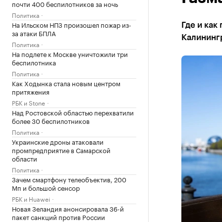
почти 400 беспилотников за ночь
Политика
На Ильском НПЗ произошел пожар из-
Где и как
за атаки БПЛА
Калининг
Политика
На подлете к Москве уничтожили три
беспилотника
Политика
Как Ходынка стала новым центром
притяжения
РБК и Stone
Над Ростовской областью перехватили
более 30 беспилотников
Политика
Украинские дроны атаковали
промпредприятие в Самарской
области
Политика
Зачем смартфону телеобъектив, 200
Мп и большой сенсор
РБК и Huawei
Новая Зеландия анонсировала 36-й
пакет санкций против России