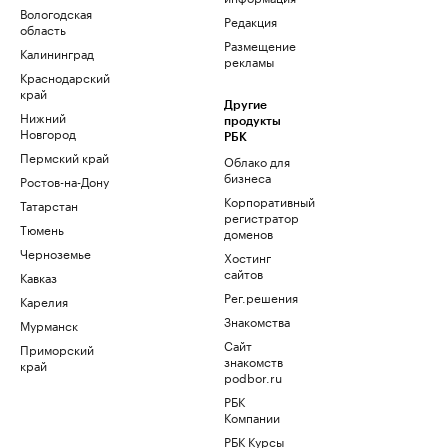
Вологодская
Редакция
область
Размещение
Калининград
рекламы
Краснодарский
край
Другие
Нижний
продукты
Новгород
РБК
Пермский край
Облако для
бизнеса
Ростов-на-Дону
Корпоративный
Татарстан
регистратор
Тюмень
доменов
Черноземье
Хостинг
сайтов
Кавказ
Рег.решения
Карелия
Знакомства
Мурманск
Сайт
Приморский
знакомств
край
podbor.ru
РБК
Компании
РБК Курсы