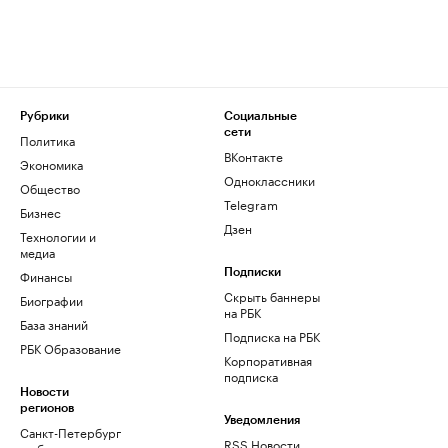
Рубрики
Социальные
сети
Политика
ВКонтакте
Экономика
Одноклассники
Общество
Telegram
Бизнес
Дзен
Технологии и
медиа
Финансы
Подписки
Скрыть баннеры
Биографии
на РБК
База знаний
Подписка на РБК
РБК Образование
Корпоративная
подписка
Новости
регионов
Уведомления
Санкт-Петербург
RSS Новости
и область