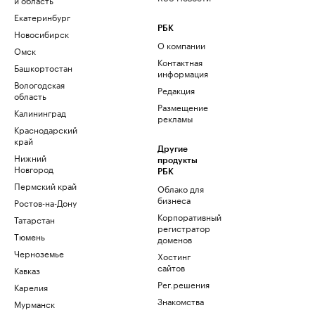
Екатеринбург
РБК
Новосибирск
О компании
Омск
Контактная
Башкортостан
информация
Вологодская
Редакция
область
Размещение
Калининград
рекламы
Краснодарский
край
Другие
Нижний
продукты
Новгород
РБК
Пермский край
Облако для
бизнеса
Ростов-на-Дону
Корпоративный
Татарстан
регистратор
Тюмень
доменов
Черноземье
Хостинг
сайтов
Кавказ
Рег.решения
Карелия
Знакомства
Мурманск