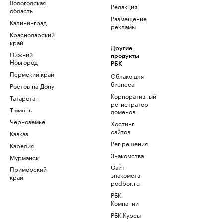
Вологодская
Редакция
область
Размещение
Калининград
рекламы
Краснодарский
край
Другие
Нижний
продукты
Новгород
РБК
Пермский край
Облако для
бизнеса
Ростов-на-Дону
Корпоративный
Татарстан
регистратор
Тюмень
доменов
Черноземье
Хостинг
сайтов
Кавказ
Рег.решения
Карелия
Знакомства
Мурманск
Сайт
Приморский
знакомств
край
podbor.ru
РБК
Компании
РБК Курсы