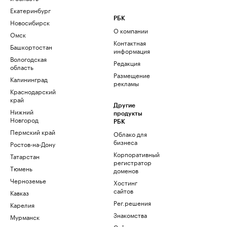
Екатеринбург
РБК
Новосибирск
О компании
Омск
Контактная
Башкортостан
информация
Вологодская
Редакция
область
Размещение
Калининград
рекламы
Краснодарский
край
Другие
Нижний
продукты
Новгород
РБК
Пермский край
Облако для
бизнеса
Ростов-на-Дону
Корпоративный
Татарстан
регистратор
Тюмень
доменов
Черноземье
Хостинг
сайтов
Кавказ
Рег.решения
Карелия
Знакомства
Мурманск
Сайт