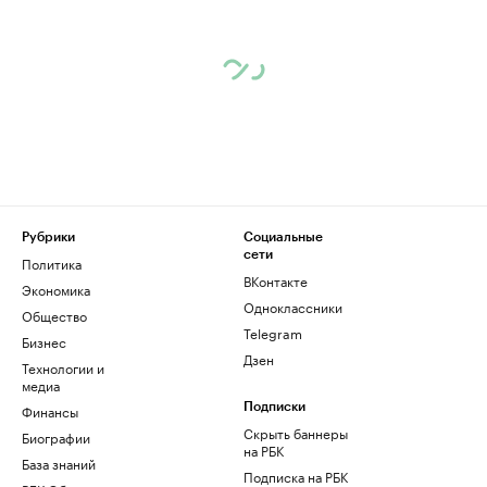
Рубрики
Социальные
сети
Политика
ВКонтакте
Экономика
Одноклассники
Общество
Telegram
Бизнес
Дзен
Технологии и
медиа
Финансы
Подписки
Скрыть баннеры
Биографии
на РБК
База знаний
Подписка на РБК