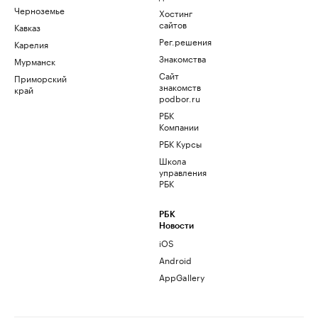
Черноземье
Хостинг
сайтов
Кавказ
Рег.решения
Карелия
Знакомства
Мурманск
Сайт
Приморский
знакомств
край
podbor.ru
РБК
Компании
РБК Курсы
Школа
управления
РБК
РБК
Новости
iOS
Android
AppGallery