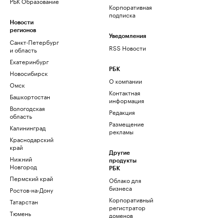
РБК Образование
Корпоративная
подписка
Новости
регионов
Уведомления
Санкт-Петербург
RSS Новости
и область
Екатеринбург
РБК
Новосибирск
О компании
Омск
Контактная
Башкортостан
информация
Вологодская
Редакция
область
Размещение
Калининград
рекламы
Краснодарский
край
Другие
Нижний
продукты
Новгород
РБК
Пермский край
Облако для
бизнеса
Ростов-на-Дону
Корпоративный
Татарстан
регистратор
Тюмень
доменов