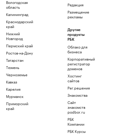
Вологодская
Редакция
область
Размещение
Калининград
рекламы
Краснодарский
край
Другие
Нижний
продукты
Новгород
РБК
Пермский край
Облако для
бизнеса
Ростов-на-Дону
Корпоративный
Татарстан
регистратор
Тюмень
доменов
Черноземье
Хостинг
сайтов
Кавказ
Рег.решения
Карелия
Знакомства
Мурманск
Сайт
Приморский
знакомств
край
podbor.ru
РБК
Компании
РБК Курсы