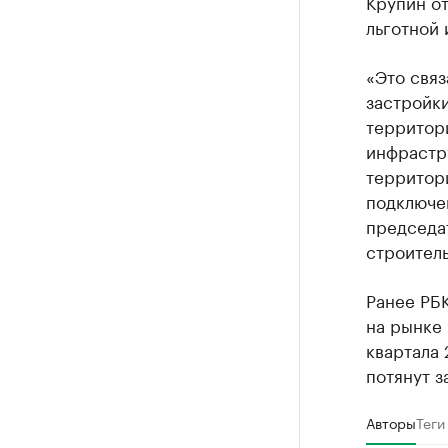
Крупин от
льготной 
«Это связ
застройки
территор
инфрастр
территори
подключе
председат
строитель
Ранее РБ
на рынке
квартала 
потянут з
Авторы
Теги