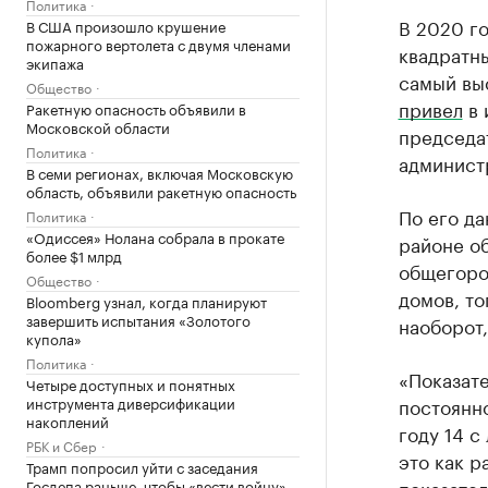
Политика
В 2020 го
В США произошло крушение
пожарного вертолета с двумя членами
квадратны
экипажа
самый выс
Общество
привел
в 
Ракетную опасность объявили в
Московской области
председат
Политика
админист
В семи регионах, включая Московскую
область, объявили ракетную опасность
По его да
Политика
«Одиссея» Нолана собрала в прокате
районе об
более $1 млрд
общегоро
Общество
домов, то
Bloomberg узнал, когда планируют
завершить испытания «Золотого
наоборот,
купола»
Политика
«Показате
Четыре доступных и понятных
инструмента диверсификации
постоянно
накоплений
году 14 с
РБК и Сбер
это как р
Трамп попросил уйти с заседания
показател
Госдепа раньше, чтобы «вести войну»