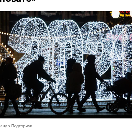
сандр Подгорчук