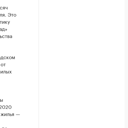
сяч
ля. Это
тику
ад»
ьства
адском
 от
жилых
ды
 2020
 жилья —
 по