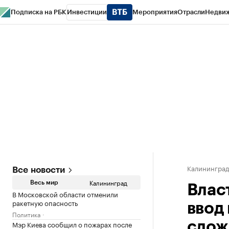
Подписка на РБК
Инвестиции
Мероприятия
Отрасли
Недви
РБК Life
Тренды
Визионеры
Национальные проекты
Город
Стиль
Кр
Спецпроекты СПб
Конференции СПб
Спецпроекты
Проверка конт
Калинингра
Все новости
Калининград
Весь мир
Влас
В Московской области отменили
ракетную опасность
ввод
Политика
Мэр Киева сообщил о пожарах после
слож