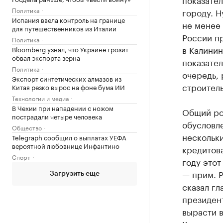
Политика
городу. Н
Испания ввела контроль на границе
не менее 
для путешественников из Италии
России пр
Политика
в Калинин
Bloomberg узнал, что Украине грозит
обвал экспорта зерна
показател
Политика
очередь,
Экспорт синтетических алмазов из
строитель
Китая резко вырос на фоне бума ИИ
Технологии и медиа
В Чехии при нападении с ножом
Общий рос
пострадали четыре человека
обусловле
Общество
нескольк
Telegraph сообщил о выплатах УЕФА
вероятной любовнице Инфантино
кредитов
Спорт
году этот
— прим. Р
Загрузить еще
сказал гл
президент
вырасти в