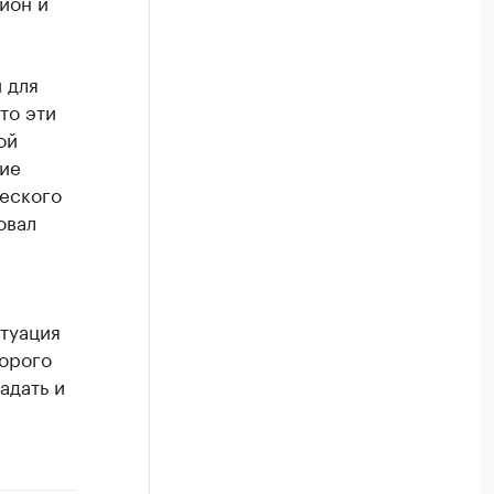
гион и
 для
то эти
ой
ие
ческого
овал
итуация
орого
адать и