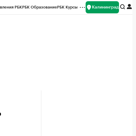
Калининград
вления РБК
РБК Образование
РБК Курсы
рейтинги
Франшизы
Газета
ок наличной валюты
ь