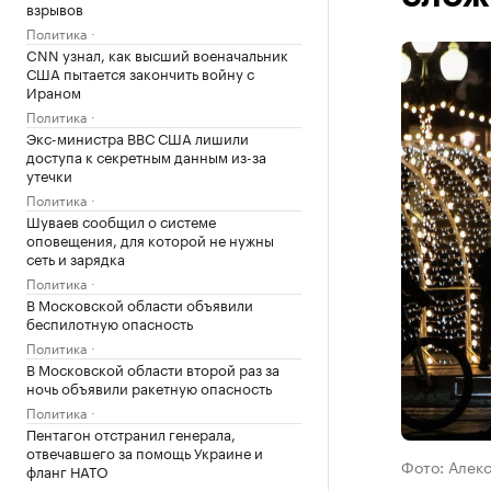
взрывов
Политика
CNN узнал, как высший военачальник
США пытается закончить войну с
Ираном
Политика
Экс-министра ВВС США лишили
доступа к секретным данным из-за
утечки
Политика
Шуваев сообщил о системе
оповещения, для которой не нужны
сеть и зарядка
Политика
В Московской области объявили
беспилотную опасность
Политика
В Московской области второй раз за
ночь объявили ракетную опасность
Политика
Пентагон отстранил генерала,
отвечавшего за помощь Украине и
Фото: Алек
фланг НАТО