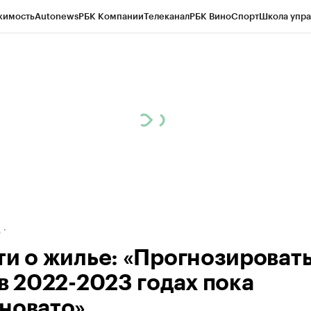
жимость
Autonews
РБК Компании
Телеканал
РБК Вино
Спорт
Школа упра
ипто
РБК Бизнес-среда
Дискуссионный клуб
Исследования
Кредитные 
рагентов
Политика
Экономика
Бизнес
Технологии и медиа
Финансы
Рын
д
ти о жилье: «Прогнозироват
 в 2022-2023 годах пока
новато»