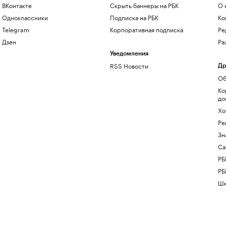
ВКонтакте
Скрыть баннеры на РБК
О 
Одноклассники
Подписка на РБК
Ко
Telegram
Корпоративная подписка
Ре
Дзен
Ра
Уведомления
RSS Новости
Др
Об
Ко
до
Хо
Ре
Зн
Са
РБ
РБ
Шк