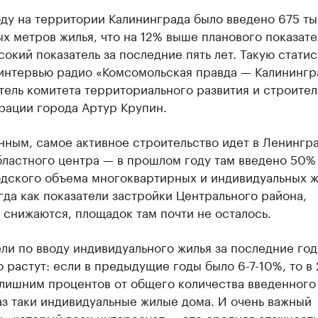
ду на территории Калининграда было введено 675 ты
х метров жилья, что на 12% выше планового показате
окий показатель за последние пять лет. Такую статис
интервью радио «Комсомольская правда — Калинингр
ель комитета территориального развития и строител
рации города Артур Крупин.
нным, самое активное строительство идет в Ленингр
ластного центра — в прошлом году там введено 50%
дского объема многоквартирных и индивидуальных 
гда как показатели застройки Центрального района,
 снижаются, площадок там почти не осталось.
ли по вводу индивидуального жилья за последние го
 растут: если в предыдущие годы было 6-7-10%, то в
 лишним процентов от общего количества введенного
аз таки индивидуальные жилые дома. И очень важный
ь, который всех интересует — это средняя этажность