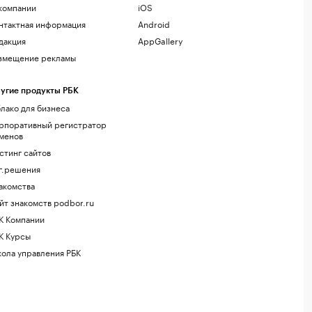
компании
iOS
нтактная информация
Android
дакция
AppGallery
змещение рекламы
угие продукты РБК
лако для бизнеса
рпоративный регистратор
менов
стинг сайтов
г.решения
акомства
йт знакомств podbor.ru
К Компании
К Курсы
ола управления РБК