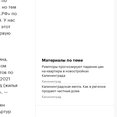
, но тем
.РФ» по
. У нас
 этот
ервую
ина,
Материалы по теме
ком
Риелторы прогнозируют падение цен
на квартиры в новостройках
тов по
Калининграда
 2021
Калининград
д (жилья
Калининградская мечта. Как в регионе
», —
продают частные дома
Калининград
жен
Артур