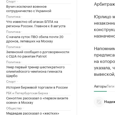
Спорт
Арбитраж
Вучич исключил военное
сотрудничество с Украиной
Юрлицо м
Политика
Что известно об атаках БПЛА на
незаконн
регионы России. Главное к 8 августа
конструкц
Политика
назначено
С начала суток ПВО сбила почти 20
дронов, летевших на Москву
Политика
Напомним
Зеленский сообщил о договоренности
предписан
с США по ракетам Patriot
на которо
Политика
указала, 
Умер первый тренер шестикратного
олимпийского чемпиона гимнаста
вывеской,
Щербо
Спорт
Авторы
Теги
История биржевой торговли в России
РБК и Петербургская Биржа
Синоптик рассказал о «первом визите
осени» в Москву
Надеж
Общество
Медведев рассказал о «жестких»