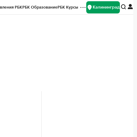
Калининград
вления РБК
РБК Образование
РБК Курсы
рейтинги
Франшизы
Газета
ок наличной валюты