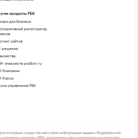
угие продукты РБК
лако для бизнеса
рпоративный регистратор
менов
стинг сайтов
г.решения
акомства
йт знакомств podbor.ru
К Компании
К Курсы
ола управления РБК
регистрации средства массовой информации выдано Федеральной
и сетевого издания «РБК» (свидетельство о регистрации средства