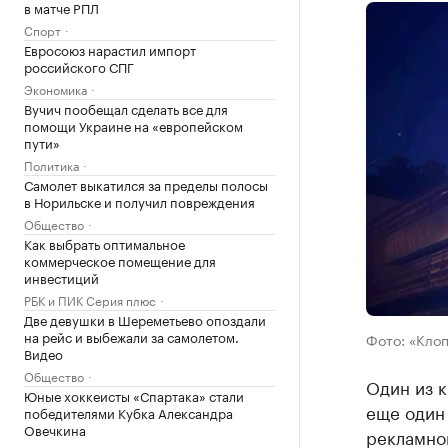
в матче РПЛ
Спорт
Евросоюз нарастил импорт
российского СПГ
Экономика
Вучич пообещал сделать все для
помощи Украине на «европейском
пути»
Политика
Самолет выкатился за пределы полосы
в Норильске и получил повреждения
Общество
Как выбрать оптимальное
коммерческое помещение для
инвестиций
РБК и ПИК Серия плюс
Две девушки в Шереметьево опоздали
на рейс и выбежали за самолетом.
Фото: «Кло
Видео
Общество
Один из к
Юные хоккеисты «Спартака» стали
еще один 
победителями Кубка Александра
Овечкина
рекламно