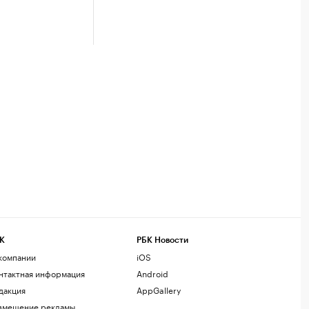
К
РБК Новости
компании
iOS
нтактная информация
Android
дакция
AppGallery
змещение рекламы