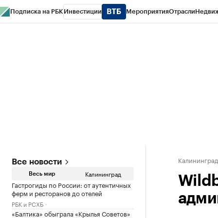
Подписка на РБК
Инвестиции
Мероприятия
Отрасли
Недви
РБК Life
Тренды
Визионеры
Национальные проекты
Город
Стиль
Кр
Спецпроекты СПб
Конференции СПб
Спецпроекты
Проверка конт
Калинингра
Все новости
Калининград
Весь мир
Wildb
Гастрогиды по России: от аутентичных
ферм и ресторанов до отелей
адми
РБК и РСХБ
«Балтика» обыграла «Крылья Советов»