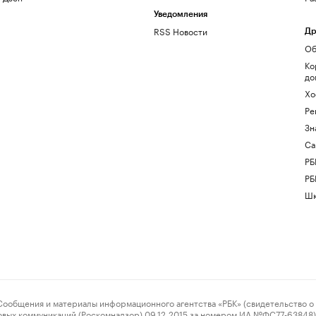
Уведомления
RSS Новости
Др
Об
Ко
до
Хо
Ре
Зн
Са
РБ
РБ
Шк
ения и материалы информационного агентства «РБК» (свидетельство о 
овых коммуникаций (Роскомнадзор) 09.12.2015 за номером ИА №ФС77-63848) 