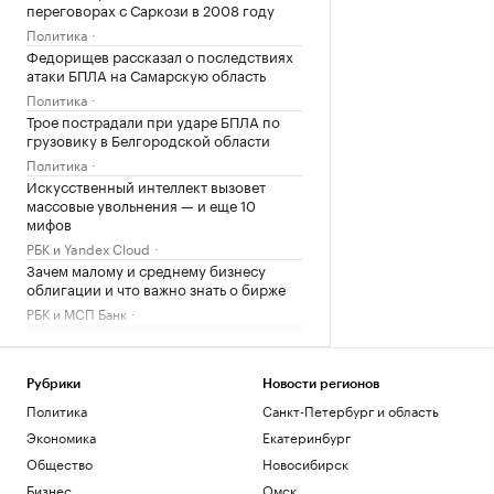
переговорах с Саркози в 2008 году
Политика
Федорищев рассказал о последствиях
атаки БПЛА на Самарскую область
Политика
Трое пострадали при ударе БПЛА по
грузовику в Белгородской области
Политика
Искусственный интеллект вызовет
массовые увольнения — и еще 10
мифов
РБК и Yandex Cloud
Зачем малому и среднему бизнесу
облигации и что важно знать о бирже
РБК и МСП Банк
Загрузить еще
Рубрики
Новости регионов
Политика
Санкт-Петербург и область
Экономика
Екатеринбург
Общество
Новосибирск
Бизнес
Омск