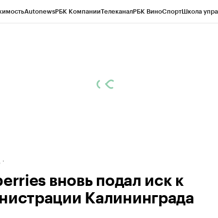
жимость
Autonews
РБК Компании
Телеканал
РБК Вино
Спорт
Школа упра
ипто
РБК Бизнес-среда
Дискуссионный клуб
Исследования
Кредитные 
рагентов
Политика
Экономика
Бизнес
Технологии и медиа
Финансы
Рын
д
erries вновь подал иск к
нистрации Калининграда