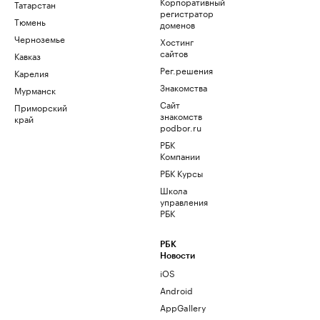
Корпоративный
Татарстан
регистратор
Тюмень
доменов
Черноземье
Хостинг
сайтов
Кавказ
Рег.решения
Карелия
Знакомства
Мурманск
Сайт
Приморский
знакомств
край
podbor.ru
РБК
Компании
РБК Курсы
Школа
управления
РБК
РБК
Новости
iOS
Android
AppGallery