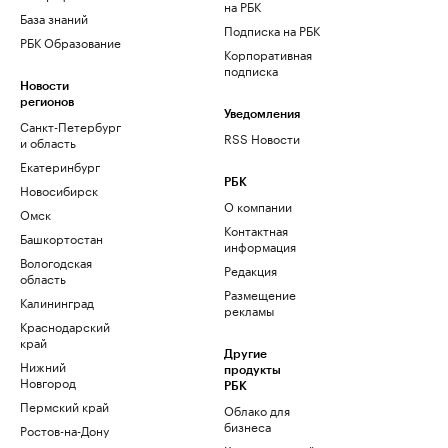
на РБК
База знаний
Подписка на РБК
РБК Образование
Корпоративная
подписка
Новости
регионов
Уведомления
Санкт-Петербург
RSS Новости
и область
Екатеринбург
РБК
Новосибирск
О компании
Омск
Контактная
Башкортостан
информация
Вологодская
Редакция
область
Размещение
Калининград
рекламы
Краснодарский
край
Другие
Нижний
продукты
Новгород
РБК
Пермский край
Облако для
бизнеса
Ростов-на-Дону