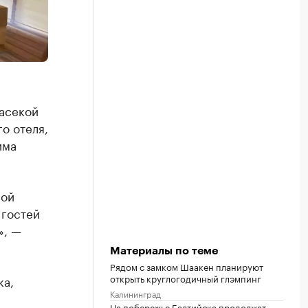
пасекой
о отеля,
има
вой
 гостей
», —
Материалы по теме
Рядом с замком Шаакен планируют
открыть круглогодичный глэмпинг
ка,
Калининград
На побережье Балтийска продолжат