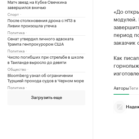
Матч звезд на Кубке Овечкина
завершился вничью
«До откр
Спорт
модулей. 
После столкновения дрона с НПЗ в
Ливии произошла утечка
завершит
Политика
период по
Сенат утвердил личного адвоката
заказчик 
Трампа генпрокурором США
Политика
Как писа
Число погибших при стрельбе в школе
в Таиланде выросло до девяти
горнолыж
Общество
изготовле
Bloomberg узнал об ограничении
Турцией прохода судов в Черном море
Политика
Авторы
Теги
Загрузить еще
Надеж