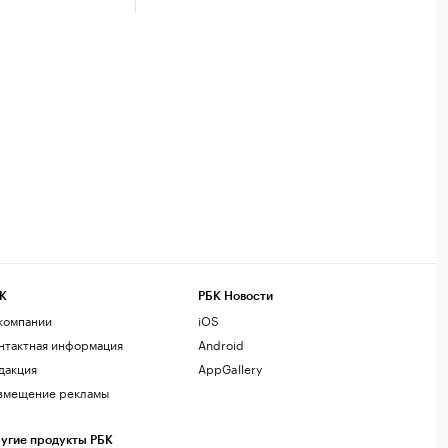
К
РБК Новости
компании
iOS
нтактная информация
Android
дакция
AppGallery
змещение рекламы
угие продукты РБК