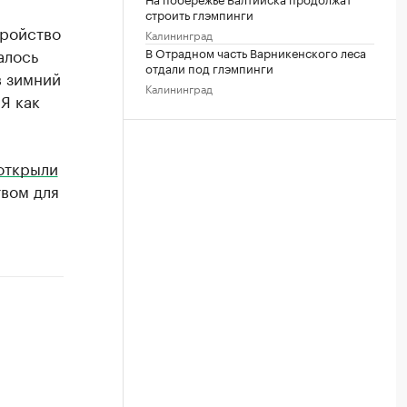
строить глэмпинги
тройство
Калининград
алось
В Отрадном часть Варникенского леса
отдали под глэмпинги
в зимний
Калининград
Я как
открыли
вом для