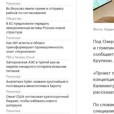
Политика
Во Внуково ввели прием и отправку
рейсов по согласованию
Общество
В ЕС предложили передать
замороженные активы России новой
Фото: Наде
структуре
Политика
Под Озерс
Как ИИ-агенты и облако
и глэмпин
трансформируют промышленность:
опыт «Норникеля»
сообщае
РБК и Yandex Cloud
Крупеню.
Запорожская АЭС в третий раз за
неделю ненадолго потеряла внешнее
питание
«Проект 
Политика
концепции
Аналитики Kpler назвали крупнейшего
Калининг
поставщика авиатоплива в Европу
рассказал
Политика
Сенат США согласовал краткосрочный
бюджет, чтобы избежать нового
По словам
шатдауна
специали
Политика