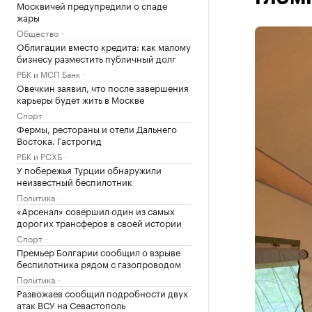
Москвичей предупредили о спаде
жары
Общество
Облигации вместо кредита: как малому
бизнесу разместить публичный долг
РБК и МСП Банк
Овечкин заявил, что после завершения
карьеры будет жить в Москве
Спорт
Фермы, рестораны и отели Дальнего
Востока. Гастрогид
РБК и РСХБ
У побережья Турции обнаружили
неизвестный беспилотник
Политика
«Арсенал» совершил один из самых
дорогих трансферов в своей истории
Спорт
Премьер Болгарии сообщил о взрыве
беспилотника рядом с газопроводом
Политика
Развожаев сообщил подробности двух
атак ВСУ на Севастополь