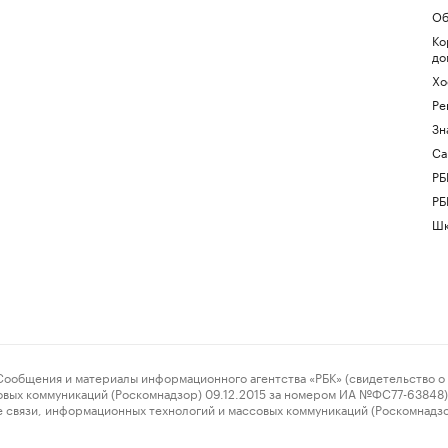
Об
Ко
до
Хо
Ре
Зн
Са
РБ
РБ
Шк
ения и материалы информационного агентства «РБК» (свидетельство о 
овых коммуникаций (Роскомнадзор) 09.12.2015 за номером ИА №ФС77-63848) 
 связи, информационных технологий и массовых коммуникаций (Роскомнадз