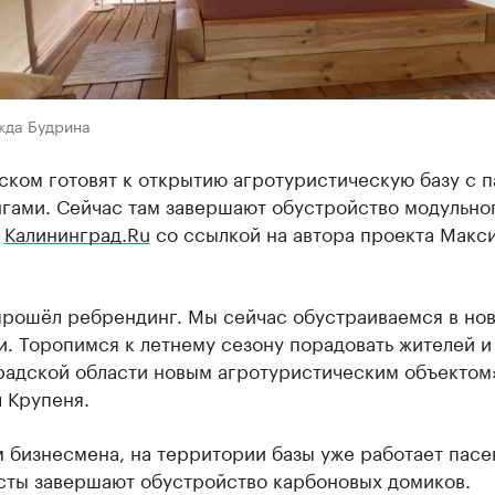
жда Будрина
ком готовят к открытию агротуристическую базу с 
гами. Сейчас там завершают обустройство модульног
т
Калининград.Ru
со ссылкой на автора проекта Макс
прошёл ребрендинг. Мы сейчас обустраиваемся в но
. Торопимся к летнему сезону порадовать жителей и
радской области новым агротуристическим объектом
 Крупеня.
 бизнесмена, на территории базы уже работает пасе
сты завершают обустройство карбоновых домиков.