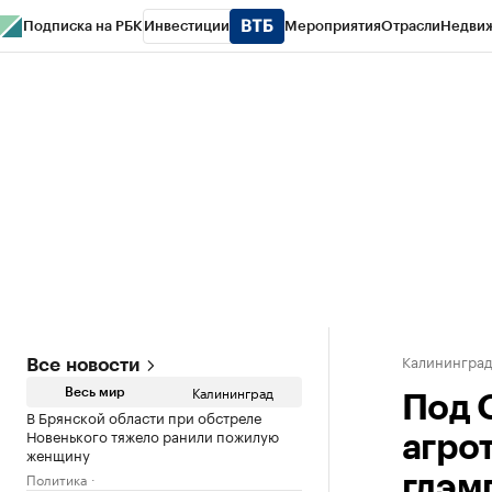
Подписка на РБК
Инвестиции
Мероприятия
Отрасли
Недви
РБК Life
Тренды
Визионеры
Национальные проекты
Город
Стиль
Кр
Спецпроекты СПб
Конференции СПб
Спецпроекты
Проверка конт
Калинингра
Все новости
Калининград
Весь мир
Под 
В Брянской области при обстреле
Новенького тяжело ранили пожилую
агро
женщину
Политика
глэм