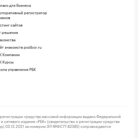
лако для бизнеса
рпоративный регистратор
менов
стинг сайтов
г.решения
акомства
йт знакомств podbor.ru
К Компании
К Курсы
ола управления РБК
регистрации средства массовой информации выдано Федеральной
и сетевого издания «РБК» (свидетельство о регистрации средства
ор) 03.12.2021 за номером ЭЛ №ФС77-82385) сопровождаются