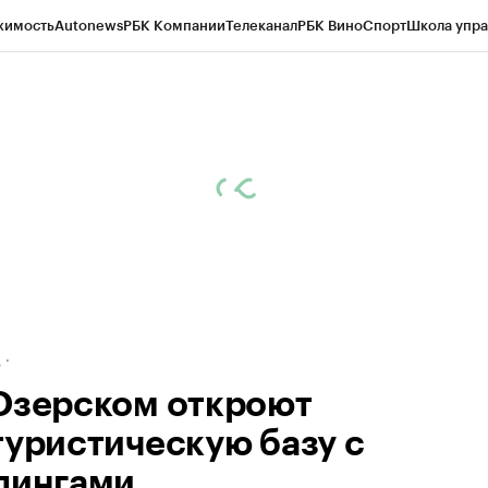
жимость
Autonews
РБК Компании
Телеканал
РБК Вино
Спорт
Школа упра
ипто
РБК Бизнес-среда
Дискуссионный клуб
Исследования
Кредитные 
рагентов
Политика
Экономика
Бизнес
Технологии и медиа
Финансы
Рын
д
Озерском откроют
туристическую базу с
пингами