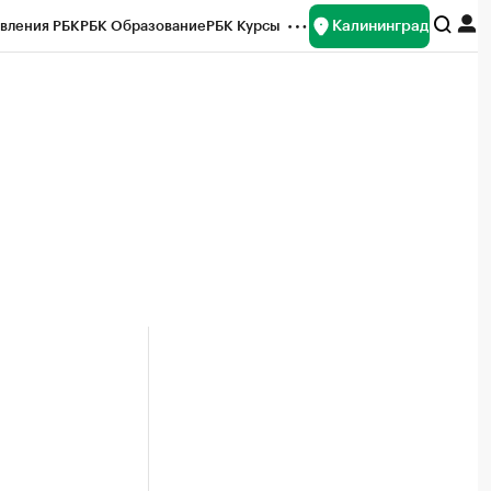
Калининград
вления РБК
РБК Образование
РБК Курсы
рейтинги
Франшизы
Газета
ок наличной валюты