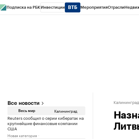
Подписка на РБК
Инвестиции
Мероприятия
Отрасли
Недви
РБК Life
Тренды
Визионеры
Национальные проекты
Город
Стиль
Кр
Спецпроекты СПб
Конференции СПб
Спецпроекты
Проверка конт
Калинингра
Все новости
Калининград
Весь мир
Назн
Reuters сообщил о серии кибератак на
крупнейшие финансовые компании
Литв
США
Новая категория