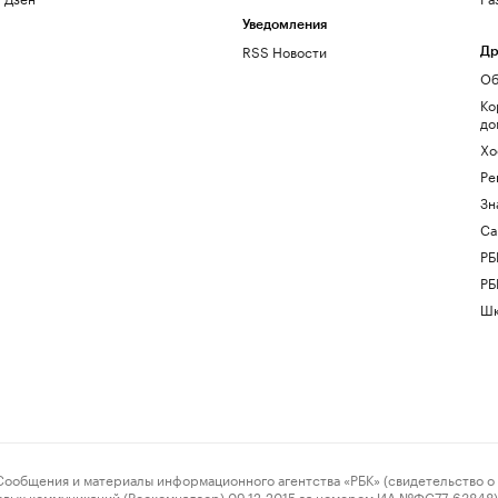
Уведомления
RSS Новости
Др
Об
Ко
до
Хо
Ре
Зн
Са
РБ
РБ
Шк
ения и материалы информационного агентства «РБК» (свидетельство о 
овых коммуникаций (Роскомнадзор) 09.12.2015 за номером ИА №ФС77-63848) 