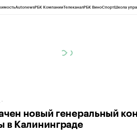
жимость
Autonews
РБК Компании
Телеканал
РБК Вино
Спорт
Школа упра
ипто
РБК Бизнес-среда
Дискуссионный клуб
Исследования
Кредитные 
рагентов
Политика
Экономика
Бизнес
Технологии и медиа
Финансы
Рын
д
ачен новый генеральный ко
ы в Калининграде