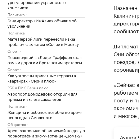
урегулировании украинского
Назначен
конфликта
Калининг
Политика
Гендиректор «ИжАвиа» объявил об
директор
увольнении
сообщает
Политика
Матч Первой лиги перенесли из-за
проблем с вылетом «Сочи» в Москву
Дипломат
Спорт
Они обгов
Перешедший в «Лидс» Траффорд стал
поездов, 
самым дорогим британским вратарем
коронави
Спорт
Как устроены приватные террасы в
квартирах «Серии плюс»
«Сейчас 
РБК и ПИК Серия плюс
работаем 
Аэропорт Домодедово открыли для
приема и вылета самолетов
посту и п
Политика
экономич
Женщина и ребенок погибли во время
и многое 
непогоды в Смоленске
Общество
Арест запросили обвиняемой по делу о
порнографии экс-участнице «Дома-2»
Аушра 