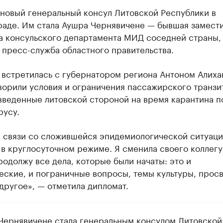
 новый генеральный консул Литовской Республики в
раде. Им стала Аушра Чернявичене — бывшая замест
а консульского департамента МИД соседней страны,
 пресс-служба областного правительства.
 встретилась с губернатором региона Антоном Алиха
орили условия и ограничения пассажирского транзи
введенные литовской стороной на время карантина п
русу.
в связи со сложившейся эпидемиологической ситуац
в круглосуточном режиме. Я сменила своего коллегу
родолжу все дела, которые были начаты: это и
еские, и пограничные вопросы, темы культуры, прос
другое», — отметила дипломат.
Чернявичене стала генеральным консулом Литовской