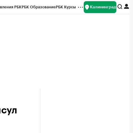
Калининград
вления РБК
РБК Образование
РБК Курсы
рейтинги
Франшизы
Газета
ок наличной валюты
нсул