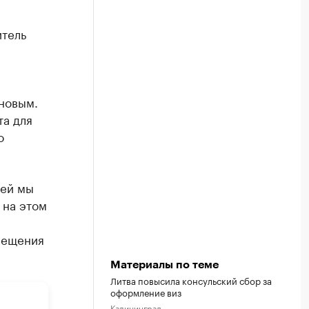
итель
новым.
та для
о
ией мы
 на этом
вещения
Материалы по теме
Литва повысила консульский сбор за
оформление виз
Калининград