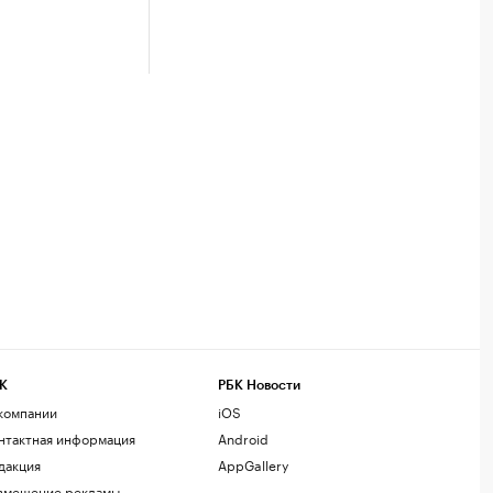
К
РБК Новости
компании
iOS
нтактная информация
Android
дакция
AppGallery
змещение рекламы