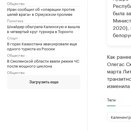
Общество
Республ
Иран сообщил об «операции против
была з
целей врага» в Ормузском проливе
Минист
Политика
Шнайдер обыграла Калинскую и вышла
2020),
в четвертый круг турнира в Торонто
белору
Спорт
В горах Казахстана эвакуировали еще
одного туриста из России
Общество
Как ране
В Смоленской области ввели режим ЧС
Олегас С
после мощного циклона
марта Ли
Общество
транзитно
Загрузить еще
изменила
Теги
Калинингр