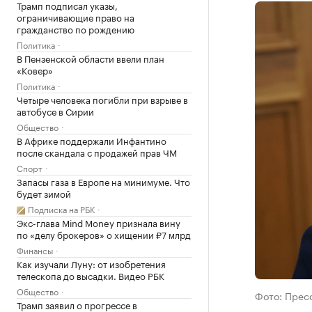
Трамп подписал указы,
ограничивающие право на
гражданство по рождению
Политика
В Пензенской области ввели план
«Ковер»
Политика
Четыре человека погибли при взрыве в
автобусе в Сирии
Общество
В Африке поддержали Инфантино
после скандала с продажей прав ЧМ
Спорт
Запасы газа в Европе на минимуме. Что
будет зимой
Подписка на РБК
Экс-глава Mind Money признала вину
по «делу брокеров» о хищении ₽7 млрд
Финансы
Как изучали Луну: от изобретения
телескопа до высадки. Видео РБК
Общество
Фото: Прес
Трамп заявил о прогрессе в