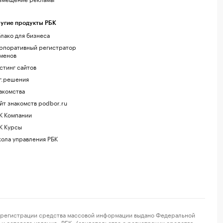
угие продукты РБК
лако для бизнеса
рпоративный регистратор
менов
стинг сайтов
г.решения
акомства
йт знакомств podbor.ru
К Компании
К Курсы
ола управления РБК
регистрации средства массовой информации выдано Федеральной
и сетевого издания «РБК» (свидетельство о регистрации средства