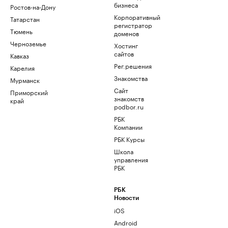
бизнеса
Ростов-на-Дону
Корпоративный
Татарстан
регистратор
Тюмень
доменов
Черноземье
Хостинг
сайтов
Кавказ
Рег.решения
Карелия
Знакомства
Мурманск
Сайт
Приморский
знакомств
край
podbor.ru
РБК
Компании
РБК Курсы
Школа
управления
РБК
РБК
Новости
iOS
Android