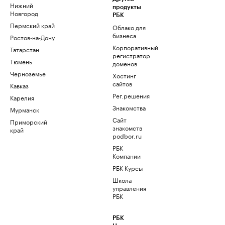
Нижний
продукты
Новгород
РБК
Пермский край
Облако для
бизнеса
Ростов-на-Дону
Корпоративный
Татарстан
регистратор
Тюмень
доменов
Черноземье
Хостинг
сайтов
Кавказ
Рег.решения
Карелия
Знакомства
Мурманск
Сайт
Приморский
знакомств
край
podbor.ru
РБК
Компании
РБК Курсы
Школа
управления
РБК
РБК