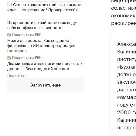
✍🏻 Сколько вам стоит привычка искать
областны
идеальное решение? Проверьте себя
экономики
расширен
Из крайности в крайности: как ведут
себя конфликтные личности
Подписка на РБК
Мозги для робота. Как создание
Алекса
физического ИИ стало трендом для
Калини
стартапов
Подписка на РБК
инстит
Два мирных жителя погибли после атак
«Бухгал
дронов в Белгородской области
должно
Политика
закупо
Загрузить еще
директ
коммер
году с
2006 г
Калини
предсе