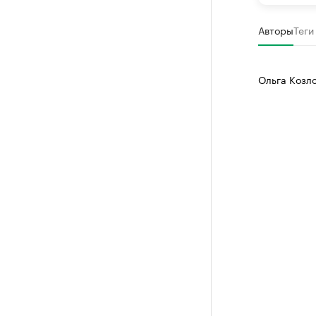
Авторы
Теги
Ольга Козл