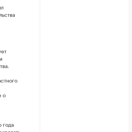
ил
льства
ует
и
тва.
астного
е о
о года
рировать