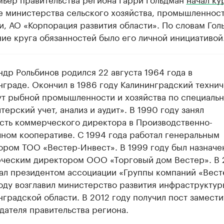
е министерства сельского хозяйства, промышленност
, АО «Корпорация развития области». По словам Гол
ие круга обязанностей было его личной инициативой
ндр Рольбинов родился 22 августа 1964 года в
нграде. Окончил в 1986 году Калининградский техни
ут рыбной промышленности и хозяйства по специаль
терский учет, анализ и аудит». В 1990 году занял
сть коммерческого директора в Производственно-
чном кооперативе. С 1994 года работал генеральным
ором ТОО «Вестер-Инвест». В 1999 году был назначе
ческим директором ООО «Торговый дом Вестер». В
тал президентом ассоциации «Группы компаний «Вест
оду возглавил министерство развития инфраструктур
нградской области. В 2012 году получил пост замести
дателя правительства региона.