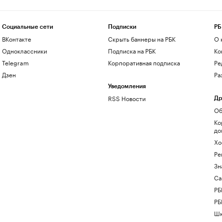
Социальные сети
Подписки
РБ
ВКонтакте
Скрыть баннеры на РБК
О 
Одноклассники
Подписка на РБК
Ко
Telegram
Корпоративная подписка
Ре
Дзен
Ра
Уведомления
RSS Новости
Др
Об
Ко
до
Хо
Ре
Зн
Са
РБ
РБ
Шк