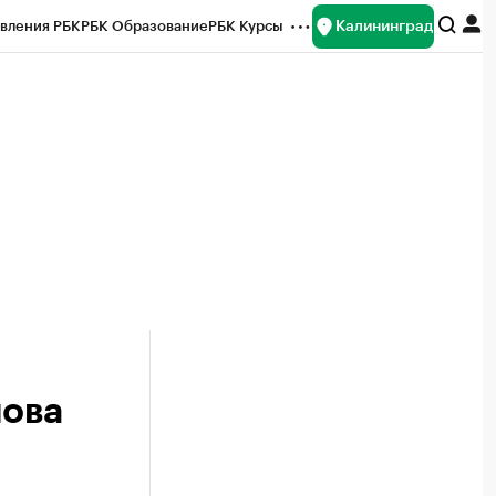
Калининград
вления РБК
РБК Образование
РБК Курсы
рейтинги
Франшизы
Газета
ок наличной валюты
нова