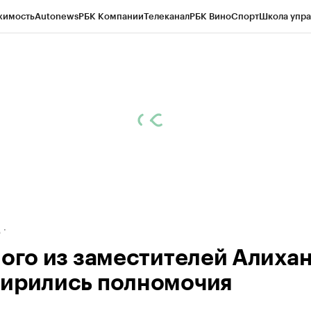
жимость
Autonews
РБК Компании
Телеканал
РБК Вино
Спорт
Школа упра
ипто
РБК Бизнес-среда
Дискуссионный клуб
Исследования
Кредитные 
рагентов
Политика
Экономика
Бизнес
Технологии и медиа
Финансы
Рын
д
ного из заместителей Алиха
ирились полномочия