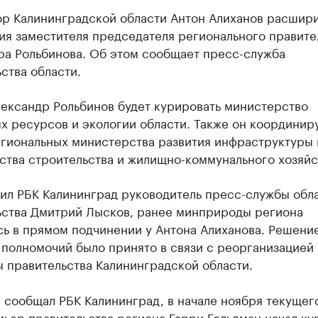
ор Калининградской области Антон Алиханов расшир
ия заместителя председателя регионального правите
ра Рольбинова. Об этом сообщает пресс-служба
ства области.
лександр Рольбинов будет курировать министерство
х ресурсов и экологии области. Также он координир
егиональных министерства развития инфраструктуры 
ства строительства и жилищно-коммунального хозяйс
нил РБК Калининград руководитель пресс-службы обл
ьства Дмитрий Лысков, ранее минприроды региона
ь в прямом подчинении у Антона Алиханова. Решени
 полномочий было принято в связи с реорганизацией
 правительства Калининградской области.
 сообщал РБК Калининград, в начале ноября текущег
мьер правительства региона Гарри Гольдман
начал ку