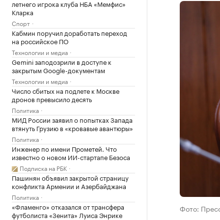
летнего игрока клуба НБА «Мемфис»
Кларка
Спорт
Кабмин поручил доработать переход
на российское ПО
Технологии и медиа
Gemini заподозрили в доступе к
закрытым Google-документам
Технологии и медиа
Число сбитых на подлете к Москве
дронов превысило десять
Политика
МИД России заявил о попытках Запада
втянуть Грузию в «кровавые авантюры»
Политика
Инженер по имени Прометей. Что
известно о новом ИИ-стартапе Безоса
Подписка на РБК
Пашинян объявил закрытой страницу
конфликта Армении и Азербайджана
Политика
«Фламенго» отказался от трансфера
Фото: Прес
футболиста «Зенита» Луиса Энрике