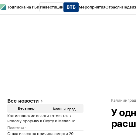
Подписка на РБК
Инвестиции
Мероприятия
Отрасли
Недви
РБК Life
Тренды
Визионеры
Национальные проекты
Город
Стиль
Кр
Спецпроекты СПб
Конференции СПб
Спецпроекты
Проверка конт
Калинингра
Все новости
Калининград
Весь мир
У од
Как испанские власти готовятся к
новому прорыву в Сеуту и Мелилью
расш
Политика
Стала известна причина смерти 29-