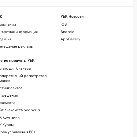
К
РБК Новости
компании
iOS
нтактная информация
Android
дакция
AppGallery
змещение рекламы
угие продукты РБК
лако для бизнеса
рпоративный регистратор
менов
стинг сайтов
г.решения
акомства
йт знакомств podbor.ru
К Компании
К Курсы
ола управления РБК