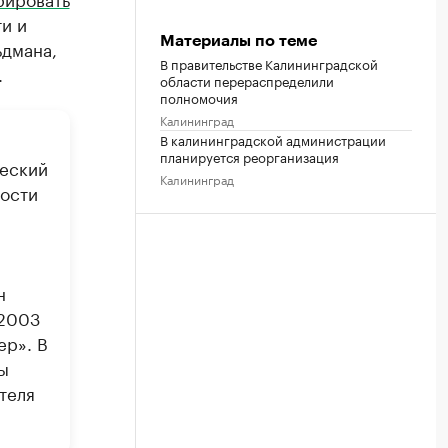
и и
Материалы по теме
ьдмана,
В правительстве Калининградской
.
области перераспределили
полномочия
Калининград
В калининградской администрации
планируется реорганизация
ческий
Калининград
ности
н
 2003
ер». В
ы
теля