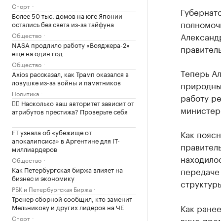
Спорт
Губернат
Более 50 тыс. домов на юге Японии
полномоч
остались без света из-за тайфуна
Александ
Общество
NASA продлило работу «Вояджера-2»
правитель
еще на один год
Общество
Теперь А
Axios рассказал, как Трамп оказался в
ловушке из-за войны и памятников
природны
Политика
работу р
✍🏻 Насколько ваш авторитет зависит от
министер
атрибутов престижа? Проверьте себя
FT узнала об «убежище от
Как пояс
апокалипсиса» в Аргентине для IT-
правител
миллиардеров
находилос
Общество
Как Петербургская биржа влияет на
передаче
бизнес и экономику
структуры
РБК и Петербургская Биржа
Тренер сборной сообщил, кто заменит
Как ранее
Мельникову и других лидеров на ЧЕ
Спорт
вице-пре