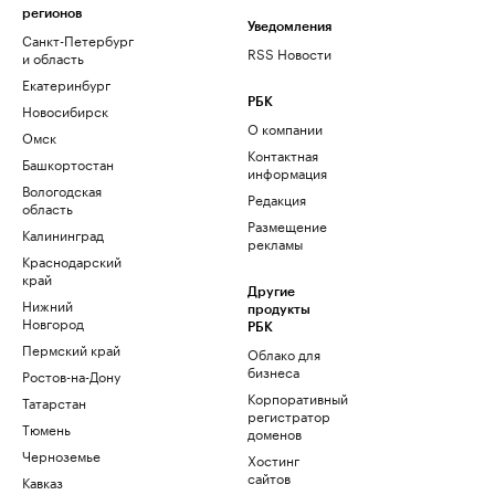
регионов
Уведомления
Санкт-Петербург
RSS Новости
и область
Екатеринбург
РБК
Новосибирск
О компании
Омск
Контактная
Башкортостан
информация
Вологодская
Редакция
область
Размещение
Калининград
рекламы
Краснодарский
край
Другие
Нижний
продукты
Новгород
РБК
Пермский край
Облако для
бизнеса
Ростов-на-Дону
Корпоративный
Татарстан
регистратор
Тюмень
доменов
Черноземье
Хостинг
сайтов
Кавказ