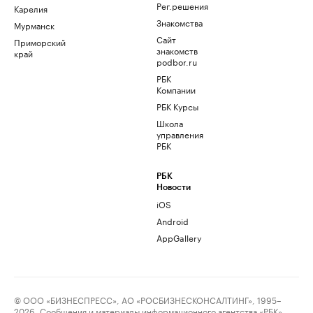
Рег.решения
Карелия
Знакомства
Мурманск
Сайт
Приморский
знакомств
край
podbor.ru
РБК
Компании
РБК Курсы
Школа
управления
РБК
РБК
Новости
iOS
Android
AppGallery
© ООО «БИЗНЕСПРЕСС», АО «РОСБИЗНЕСКОНСАЛТИНГ», 1995–
2026. Сообщения и материалы информационного агентства «РБК»