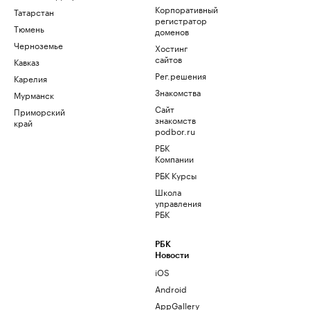
Корпоративный
Татарстан
регистратор
Тюмень
доменов
Черноземье
Хостинг
сайтов
Кавказ
Рег.решения
Карелия
Знакомства
Мурманск
Сайт
Приморский
знакомств
край
podbor.ru
РБК
Компании
РБК Курсы
Школа
управления
РБК
РБК
Новости
iOS
Android
AppGallery