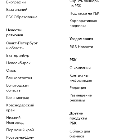
Скрыть баннеры
Биографии
на РБК
База знаний
Подписка на РБК
РБК Образование
Корпоративная
подписка
Новости
регионов
Уведомления
Санкт-Петербург
RSS Новости
и область
Екатеринбург
РБК
Новосибирск
О компании
Омск
Контактная
Башкортостан
информация
Вологодская
Редакция
область
Размещение
Калининград
рекламы
Краснодарский
край
Другие
Нижний
продукты
Новгород
РБК
Пермский край
Облако для
бизнеса
Ростов-на-Дону