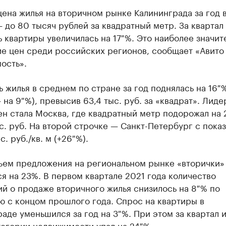
ена жилья на вторичном рынке Калининграда за год 
 до 80 тысяч рублей за квадратный метр. За квартал
 квартиры увеличилась на 17 %. Это наиболее значит
е цен среди российских регионов, сообщает «Авито
ость».
 жилья в среднем по стране за год поднялась на 16 %
 на 9 %), превысив 63,4 тыс. руб. за «квадрат». Лид
н стала Москва, где квадратный метр подорожал на
с. руб. На второй строчке — Санкт-Петербург с пока
с. руб./кв. м (+26 %).
бъем предложения на региональном рынке «вторички»
я на 23%. В первом квартале 2021 года количество
й о продаже вторичного жилья снизилось на 8 % по
ю с концом прошлого года. Спрос на квартиры в
аде уменьшился за год на 3 %. При этом за квартал 
тегории недвижимости упал на 24 %.