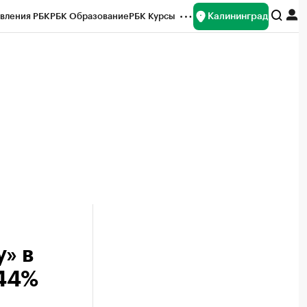
Калининград
вления РБК
РБК Образование
РБК Курсы
рейтинги
Франшизы
Газета
ок наличной валюты
» в
 44%