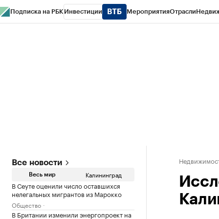
Подписка на РБК
Инвестиции
Мероприятия
Отрасли
Недви
РБК Life
Тренды
Визионеры
Национальные проекты
Город
Стиль
Кр
Спецпроекты СПб
Конференции СПб
Спецпроекты
Проверка конт
Недвижимост
Все новости
Калининград
Весь мир
Иссл
В Сеуте оценили число оставшихся
нелегальных мигрантов из Марокко
Кали
Общество
В Британии изменили энергопроект на