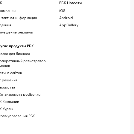
К
РБК Новости
компании
iOS
нтактная информация
Android
дакция
AppGallery
змещение рекламы
угие продукты РБК
лако для бизнеса
рпоративный регистратор
менов
стинг сайтов
г.решения
акомства
йт знакомств podbor.ru
К Компании
К Курсы
ола управления РБК