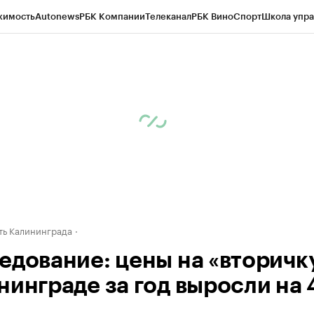
жимость
Autonews
РБК Компании
Телеканал
РБК Вино
Спорт
Школа упра
ипто
РБК Бизнес-среда
Дискуссионный клуб
Исследования
Кредитные 
рагентов
Политика
Экономика
Бизнес
Технологии и медиа
Финансы
Рын
ь Калининграда
едование: цены на «вторичку
нинграде за год выросли на