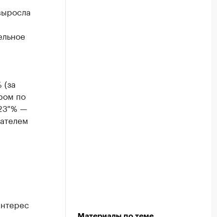
выросла
ельное
 (за
ером по
 23 % —
зателем
интерес
Материалы по теме