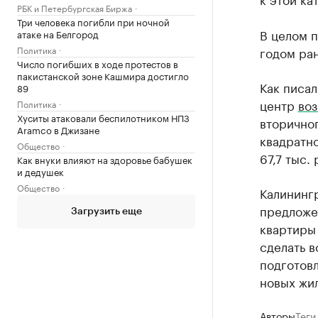
РБК и Петербургская Биржа
Три человека погибли при ночной
В целом п
атаке на Белгород
Политика
годом ран
Число погибших в ходе протестов в
пакистанской зоне Кашмира достигло
Как писал
89
центр
воз
Политика
Хуситы атаковали беспилотником НПЗ
вторичног
Aramco в Джизане
квадратно
Общество
67,7 тыс. 
Как внуки влияют на здоровье бабушек
и дедушек
Общество
Калининг
предложен
Загрузить еще
квартиры 
сделать в
подготов
новых жи
Авторы
Теги