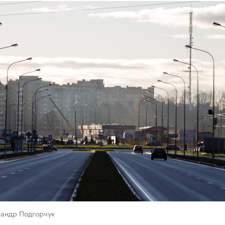
сандр Подгорчук