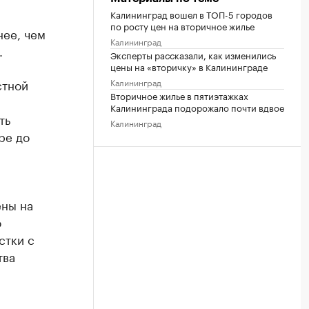
Калининград вошел в ТОП-5 городов
по росту цен на вторичное жилье
нее, чем
Калининград
.
Эксперты рассказали, как изменились
цены на «вторичку» в Калининграде
стной
Калининград
Вторичное жилье в пятиэтажках
Калининграда подорожало почти вдвое
ть
Калининград
ре до
ены на
о
стки с
тва