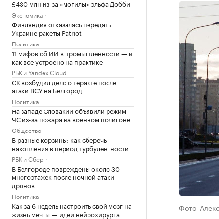
£430 млн из-за «могилы» эльфа Добби
Экономика
Финляндия отказалась передать
Украине ракеты Patriot
Политика
11 мифов об ИИ в промышленности — и
как все устроено на практике
РБК и Yandex Cloud
СК возбудил дело о теракте после
атаки ВСУ на Белгород
Политика
На западе Словакии объявили режим
ЧС из-за пожара на военном полигоне
Общество
В разные корзины: как сберечь
накопления в период турбулентности
РБК и Сбер
В Белгороде повреждены около 30
многоэтажек после ночной атаки
дронов
Политика
Как за 6 недель настроить свой мозг на
Фото: Алек
жизнь мечты — идеи нейрохирурга