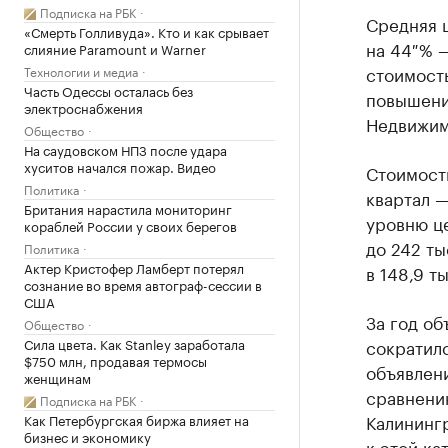
Подписка на РБК
Средняя ц
«Смерть Голливуда». Кто и как срывает
на 44 % —
слияние Paramount и Warner
стоимость
Технологии и медиа
Часть Одессы осталась без
повышени
электроснабжения
Недвижим
Общество
На саудовском НПЗ после удара
хуситов начался пожар. Видео
Стоимость
Политика
квартал —
Британия нарастила мониторинг
уровню це
кораблей России у своих берегов
до 242 ты
Политика
Актер Кристофер Ламберт потерял
в 148,9 ты
сознание во время автограф-сессии в
США
За год о
Общество
Сила цвета. Как Stanley заработала
сократилс
$750 млн, продавая термосы
объявлени
женщинам
сравнени
Подписка на РБК
Калинингр
Как Петербургская биржа влияет на
бизнес и экономику
к этой ка