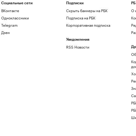
Социальные сети
Подписки
РБ
ВКонтакте
Скрыть баннеры на РБК
О 
Одноклассники
Подписка на РБК
Ко
Telegram
Корпоративная подписка
Ре
Дзен
Ра
Уведомления
RSS Новости
Др
Об
Ко
до
Хо
Ре
Зн
Са
РБ
РБ
Шк