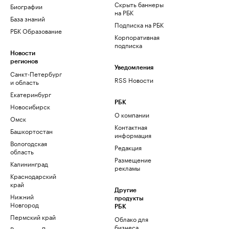
Скрыть баннеры
Биографии
на РБК
База знаний
Подписка на РБК
РБК Образование
Корпоративная
подписка
Новости
регионов
Уведомления
Санкт-Петербург
RSS Новости
и область
Екатеринбург
РБК
Новосибирск
О компании
Омск
Контактная
Башкортостан
информация
Вологодская
Редакция
область
Размещение
Калининград
рекламы
Краснодарский
край
Другие
Нижний
продукты
Новгород
РБК
Пермский край
Облако для
бизнеса
Ростов-на-Дону