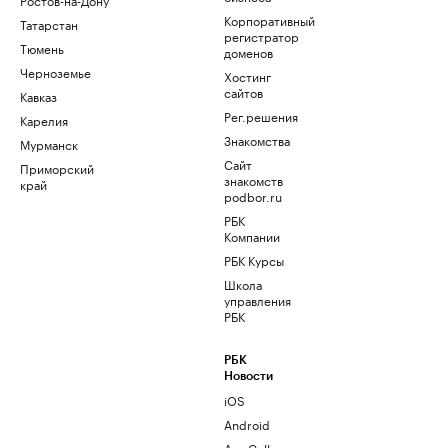
Корпоративный
Татарстан
регистратор
Тюмень
доменов
Черноземье
Хостинг
сайтов
Кавказ
Рег.решения
Карелия
Знакомства
Мурманск
Сайт
Приморский
знакомств
край
podbor.ru
РБК
Компании
РБК Курсы
Школа
управления
РБК
РБК
Новости
iOS
Android
AppGallery